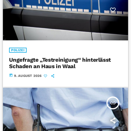
POLIZEI
Ungefragte „Testreinigung“ hinterlässt
Schaden an Haus in Waal
today
9. AUGUST 2026
insert_link