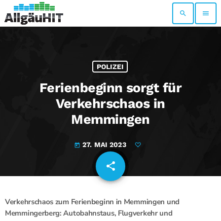
search
menu
POLIZEI
Ferienbeginn sorgt für
Verkehrschaos in
Memmingen
27. MAI 2023
today
share
email
Verkehrschaos zum Ferienbeginn in Memmingen und
Memmingerberg: Autobahnstaus, Flugverkehr und