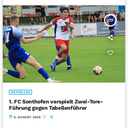
insert_link
AKTUELLES
1. FC Sonthofen verspielt Zwei-Tore-
Führung gegen Tabellenführer
today
6. AUGUST 2026