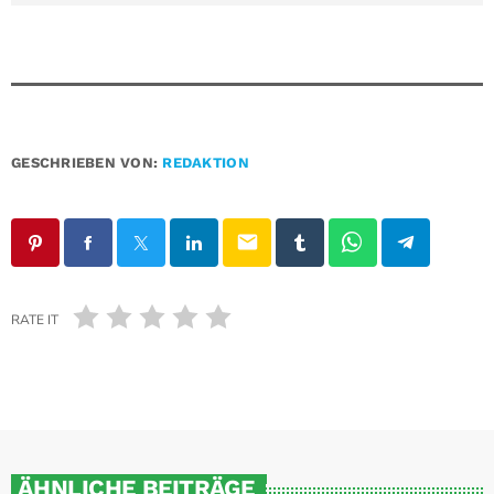
GESCHRIEBEN VON:
REDAKTION
email
RATE IT
ÄHNLICHE BEITRÄGE