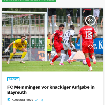
insert_link
SPORT
FC Memmingen vor knackiger Aufgabe in
Bayreuth
today
7. AUGUST 2026