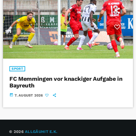
SPORT
FC Memmingen vor knackiger Aufgabe in
Bayreuth
today
7. AUGUST 2026
© 2026
ALLGÄUHIT E.K.