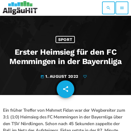
search
menu
SPORT
Erster Heimsieg für den FC
Memmingen in der Bayernliga
1. AUGUST 2022
today
share
email
Ein früher Treffer von Mehmet Fidan war der Wegbereiter zum
3:1 (1:0) Heimsieg des FC Memmingen in der Bayernliga über
den TSV Nördlingen. Schon nach 45 Sekunden zappelte der
Ball im Netz des Aufsteigers. Fidan setzte in der 87. Minute