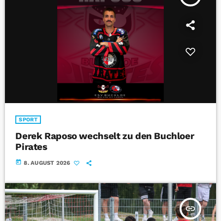
SPORT
Derek Raposo wechselt zu den Buchloer
Pirates
today
8. AUGUST 2026
insert_link