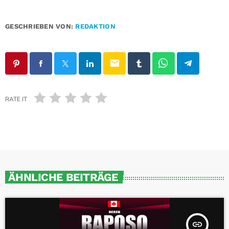
GESCHRIEBEN VON:
REDAKTION
email
RATE IT
ÄHNLICHE BEITRÄGE
insert_link