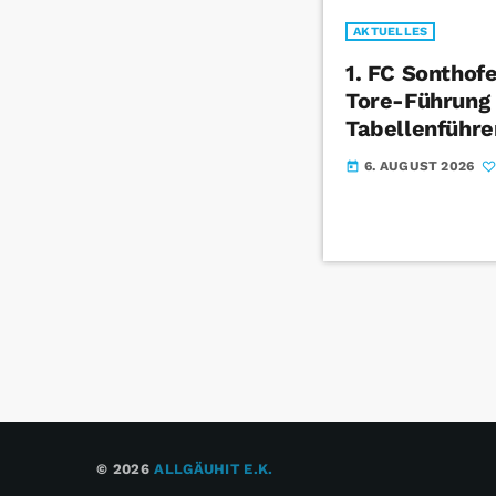
AKTUELLES
1. FC Sonthof
Tore-Führung
Tabellenführe
6. AUGUST 2026
today
© 2026
ALLGÄUHIT E.K.