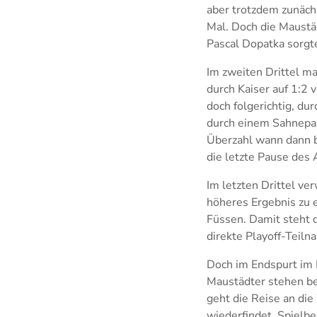
aber trotzdem zunäch
Mal. Doch die Maustäd
Pascal Dopatka sorgte
Im zweiten Drittel m
durch Kaiser auf 1:2 
doch folgerichtig, du
durch einem Sahnepas
Überzahl wann dann b
die letzte Pause des
Im letzten Drittel ve
höheres Ergebnis zu
Füssen. Damit steht 
direkte Playoff-Teil
Doch im Endspurt im 
Maustädter stehen b
geht die Reise an die
wiederfindet. Spielb