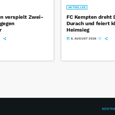
AKTUELLES
en verspielt Zwei-
FC Kempten dreht 
 gegen
Durach und feiert k
r
Heimsieg
6. AUGUST 2026
today
KONTA