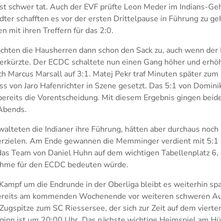
st schwer tat. Auch der EVF prüfte Leon Meder im Indians-G
ter schafften es vor der ersten Drittelpause in Führung zu ge
n mit ihren Treffern für das 2:0.
achten die Hausherren dann schon den Sack zu, auch wenn der
verkürzte. Der ECDC schaltete nun einen Gang höher und erhöh
rch Marcus Marsall auf 3:1. Matej Pekr traf Minuten später zum
s von Jaro Hafenrichter in Szene gesetzt. Das 5:1 von Domini
ereits die Vorentscheidung. Mit diesem Ergebnis gingen beid
 Abends.
rwalteten die Indianer ihre Führung, hätten aber durchaus noc
 erzielen. Am Ende gewannen die Memminger verdient mit 5:1
das Team von Daniel Huhn auf dem wichtigen Tabellenplatz 6, 
nahme für den ECDC bedeuten würde.
Kampf um die Endrunde in der Oberliga bleibt es weiterhin sp
ereits am kommenden Wochenende vor weiteren schweren Au
 Zugspitze zum SC Riessersee, der sich zur Zeit auf dem vierte
eginn ist um 20:00 Uhr. Das nächste wichtige Heimspiel am Hü