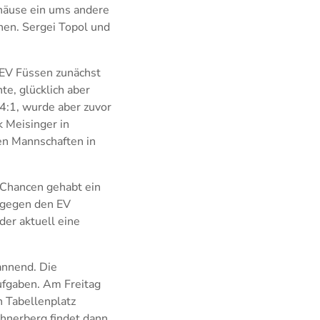
ehäuse ein ums andere
hen. Sergei Topol und
 EV Füssen zunächst
te, glücklich aber
 4:1, wurde aber zuvor
k Meisinger in
en Mannschaften in
h Chancen gehabt ein
 gegen den EV
der aktuell eine
annend. Die
fgaben. Am Freitag
n Tabellenplatz
hnerberg findet dann