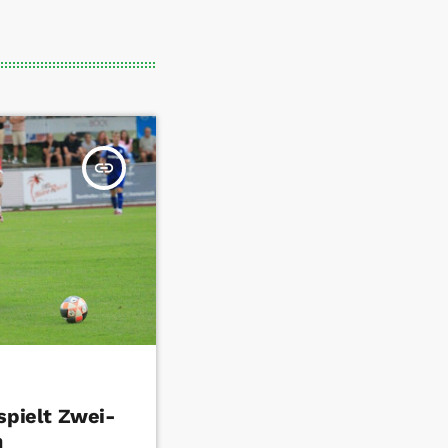
insert_link
spielt Zwei-
n