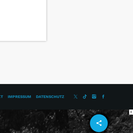
KT
IMPRESSUM
DATENSCHUTZ
X
share
email