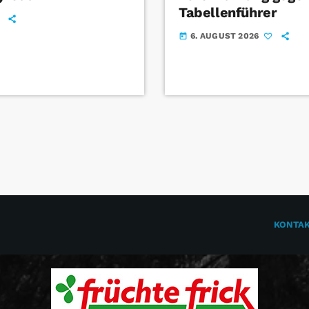
Tabellenführer
6. AUGUST 2026
today
KONTA