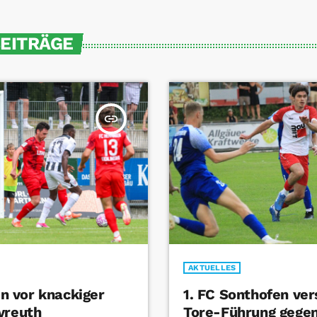
BEITRÄGE
insert_link
AKTUELLES
 vor knackiger
1. FC Sonthofen ver
yreuth
Tore-Führung gege