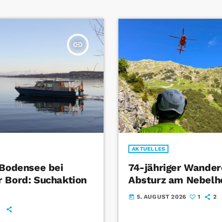
insert_link
AKTUELLES
 Bodensee bei
74-jähriger Wandere
 Bord: Suchaktion
Absturz am Nebelh
5. AUGUST 2026
1
2
today