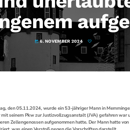
und unerlaubt
angenem auf
6. NOVEMBER 2024
today
g, den 05.11.2024, wurde ein 53-jähriger Mann in Memmingen
mit seinem Pkw zur Justizvollzugsanstalt (JVA) gefahren war 
heren Zellengenossen aufgenommen hatte. Der Mann hatte von
rt, was einen Verstoß gegen die Vorschriften darstellt.