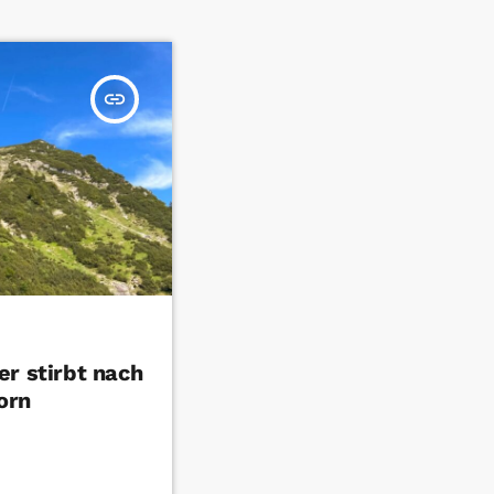
insert_link
r stirbt nach
orn