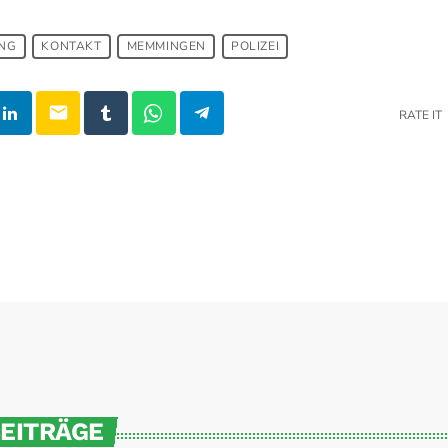
ING
KONTAKT
MEMMINGEN
POLIZEI
email
RATE IT
BEITRÄGE