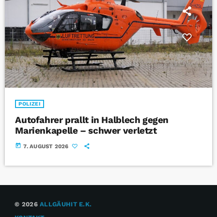
POLIZEI
Autofahrer prallt in Halblech gegen
Marienkapelle – schwer verletzt
today
7. AUGUST 2026
© 2026
ALLGÄUHIT E.K.