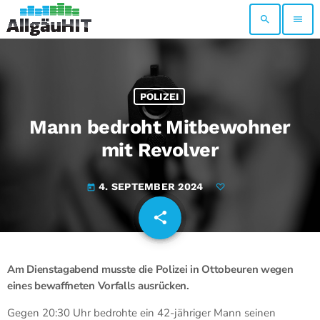
search
menu
POLIZEI
Mann bedroht Mitbewohner
mit Revolver
4. SEPTEMBER 2024
today
share
email
Am Dienstagabend musste die Polizei in Ottobeuren wegen
eines bewaffneten Vorfalls ausrücken.
Gegen 20:30 Uhr bedrohte ein 42-jähriger Mann seinen