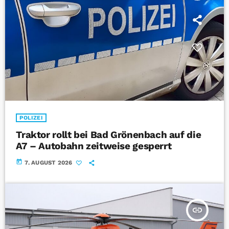
POLIZEI
Traktor rollt bei Bad Grönenbach auf die
A7 – Autobahn zeitweise gesperrt
today
7. AUGUST 2026
insert_link