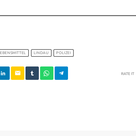
LEBENSMITTEL
LINDAU
POLIZEI
email
RATE IT