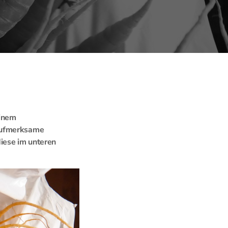
einem
 aufmerksame
diese im unteren