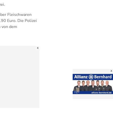
ei.
mber Fleischwaren
90 Euro. Die Polizei
au von dem
X
X