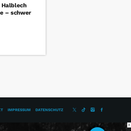
n Halblech
le – schwer
KT
IMPRESSUM
DATENSCHUTZ
X