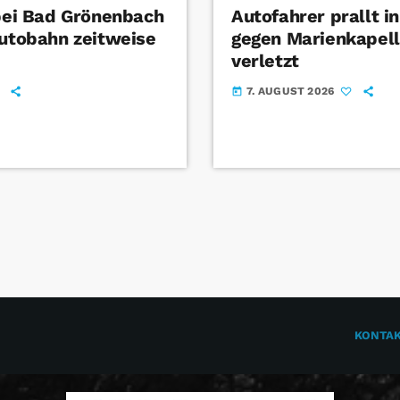
 bei Bad Grönenbach
Autofahrer prallt i
Autobahn zeitweise
gegen Marienkapel
verletzt
7. AUGUST 2026
today
KONTA