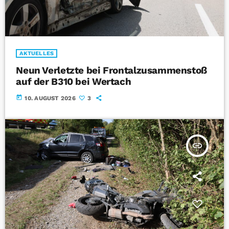
AKTUELLES
Neun Verletzte bei Frontalzusammenstoß
auf der B310 bei Wertach
today
10. AUGUST 2026
3
insert_link