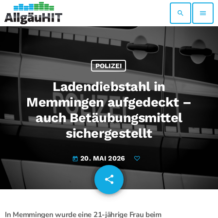
search
menu
POLIZEI
Ladendiebstahl in
Memmingen aufgedeckt –
auch Betäubungsmittel
sichergestellt
20. MAI 2026
today
share
email
In
Memmingen
wurde eine 21-jährige Frau beim