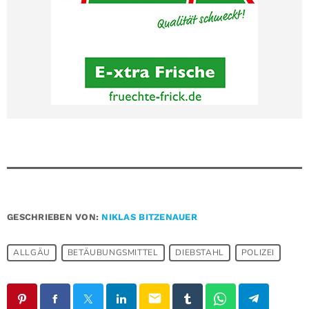
GESCHRIEBEN VON:
NIKLAS BITZENAUER
ALLGÄU
BETÄUBUNGSMITTEL
DIEBSTAHL
POLIZEI
email