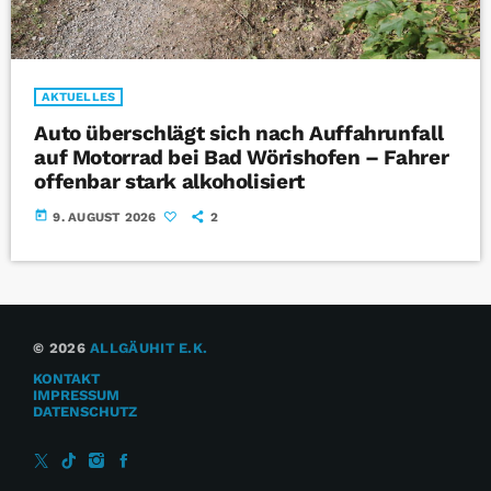
AKTUELLES
Auto überschlägt sich nach Auffahrunfall
auf Motorrad bei Bad Wörishofen – Fahrer
offenbar stark alkoholisiert
today
9. AUGUST 2026
2
© 2026
ALLGÄUHIT E.K.
KONTAKT
IMPRESSUM
DATENSCHUTZ