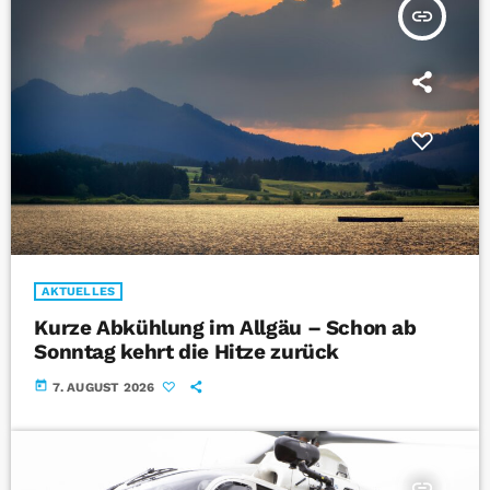
insert_link
AKTUELLES
Kurze Abkühlung im Allgäu – Schon ab
Sonntag kehrt die Hitze zurück
today
7. AUGUST 2026
insert_link