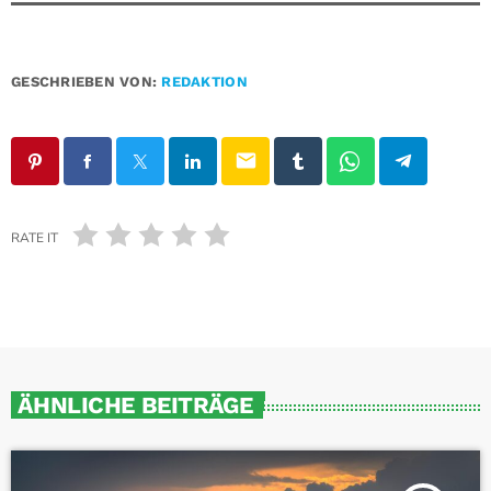
GESCHRIEBEN VON:
REDAKTION
email
RATE IT
ÄHNLICHE BEITRÄGE