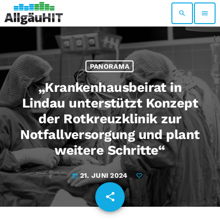
search
menu
PANORAMA
„Krankenhausbeirat in
Lindau unterstützt Konzept
der Rotkreuzklinik zur
Notfallversorgung und plant
weitere Schritte“
21. JUNI 2024
today
share
email