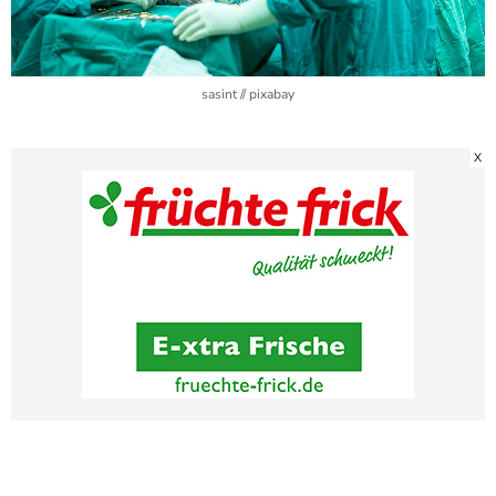
sasint // pixabay
X