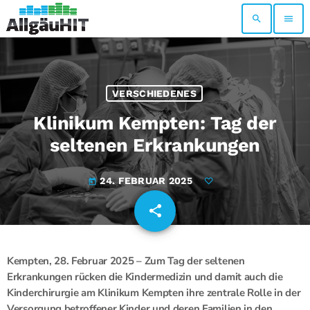
search
menu
VERSCHIEDENES
Klinikum Kempten: Tag der
seltenen Erkrankungen
24. FEBRUAR 2025
today
share
email
Kempten, 28. Februar 2025 – Zum Tag der seltenen
Erkrankungen rücken die Kindermedizin und damit auch die
Kinderchirurgie am Klinikum Kempten ihre zentrale Rolle in der
Versorgung betroffener Kinder und deren Familien in den