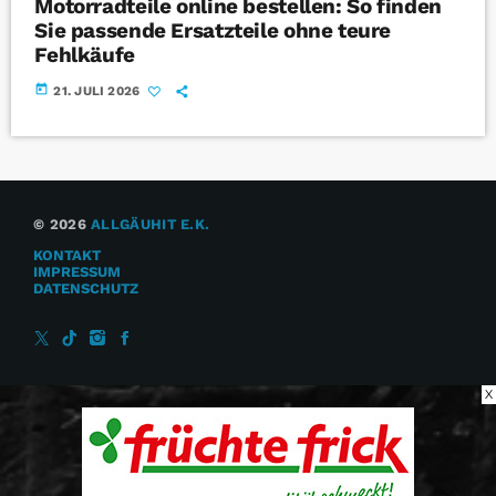
Motorradteile online bestellen: So finden
Sie passende Ersatzteile ohne teure
Fehlkäufe
today
21. JULI 2026
© 2026
ALLGÄUHIT E.K.
KONTAKT
IMPRESSUM
DATENSCHUTZ
X