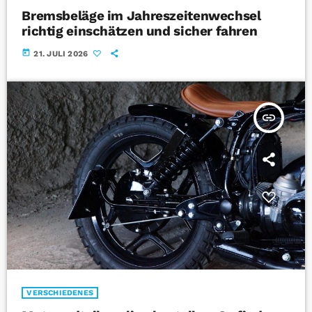
Bremsbeläge im Jahreszeitenwechsel
richtig einschätzen und sicher fahren
today
21. JULI 2026
insert_link
VERSCHIEDENES