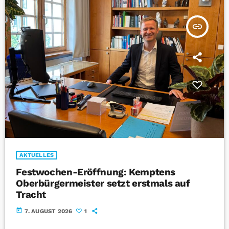
insert_link
AKTUELLES
Festwochen-Eröffnung: Kemptens
Oberbürgermeister setzt erstmals auf
Tracht
today
7. AUGUST 2026
1