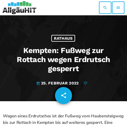
search
menu
RATHAUS
Kempten: Fußweg zur
Rottach wegen Erdrutsch
gesperrt
25. FEBRUAR 2022
today
share
email
Wegen eines Erdrutsches ist der Fußweg vom Haubensteigweg
bis zur Rottach in Kempten bis auf weiteres gesperrt. Eine