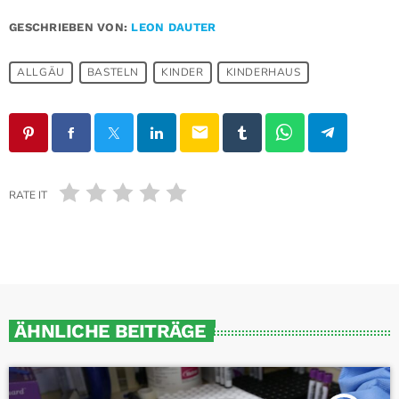
GESCHRIEBEN VON:
LEON DAUTER
ALLGÄU
BASTELN
KINDER
KINDERHAUS
email
RATE IT
ÄHNLICHE BEITRÄGE