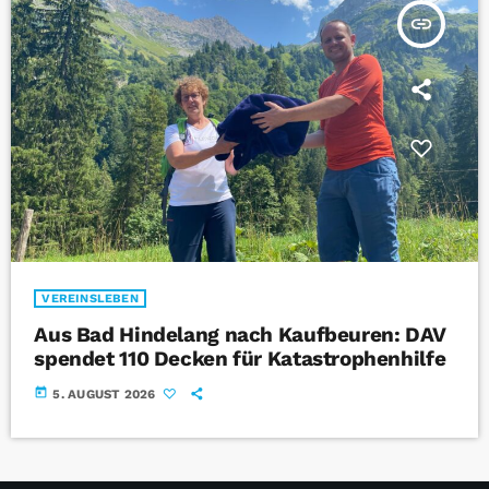
insert_link
VEREINSLEBEN
Aus Bad Hindelang nach Kaufbeuren: DAV
spendet 110 Decken für Katastrophenhilfe
today
5. AUGUST 2026