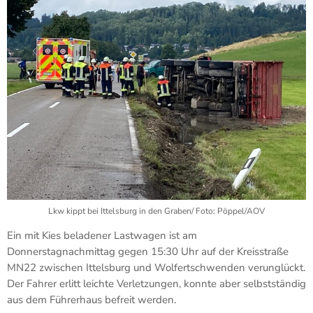
n
m
i
t
K
i
e
s
b
e
l
a
d
e
n
e
Lkw kippt bei Ittelsburg in den Graben/ Foto: Pöppel/AOV
r
L
Ein mit Kies beladener Lastwagen ist am
k
Donnerstagnachmittag gegen 15:30 Uhr auf der Kreisstraße
w
MN22 zwischen Ittelsburg und Wolfertschwenden verunglückt.
i
Der Fahrer erlitt leichte Verletzungen, konnte aber selbstständig
s
aus dem Führerhaus befreit werden.
t