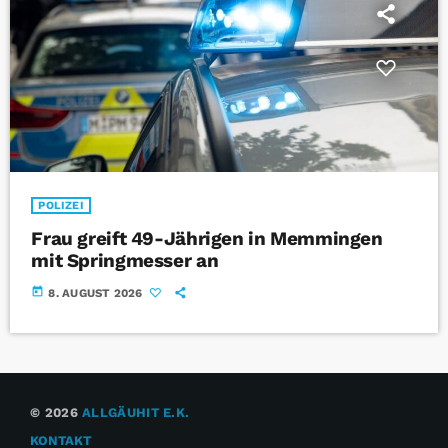
l
e
i
c
h
t
v
e
r
l
e
POLIZEI
t
Frau greift 49-Jährigen in Memmingen
z
mit Springmesser an
t
.
today
8. AUGUST 2026
U
r
s
a
c
h
e
© 2026
ALLGÄUHIT E.K.
w
KONTAKT