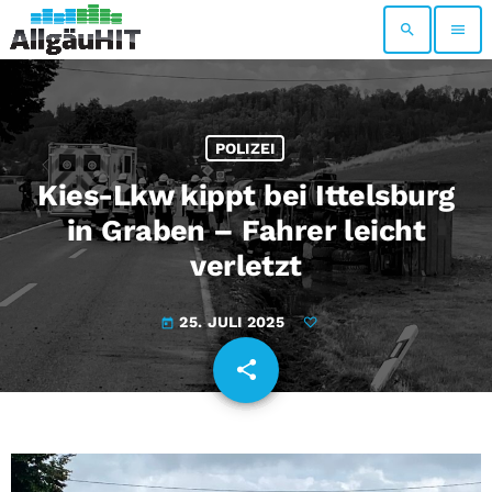
search
menu
POLIZEI
Kies-Lkw kippt bei Ittelsburg
in Graben – Fahrer leicht
verletzt
25. JULI 2025
today
share
email
E
i