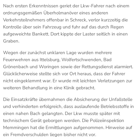
a
Nach ersten Erkenntnissen geriet der Lkw-Fahrer nach einem
m
D
ordnungsgemäßen Überholmanöver eines anderen
o
Verkehrsteilnehmers offenbar in Schreck, verlor kurzzeitig die
n
Kontrolle über sein Fahrzeug und fuhr auf das durch Regen
n
aufgeweichte Bankett. Dort kippte der Laster seitlich in einen
e
r
Graben.
s
t
Wegen der zunächst unklaren Lage wurden mehrere
a
Feuerwehren aus Ittelsburg, Wolfertschwenden, Bad
g
Grönenbach und Woringen sowie der Rettungsdienst alarmiert.
n
Glücklicherweise stellte sich vor Ort heraus, dass der Fahrer
a
nicht eingeklemmt war. Er wurde mit leichten Verletzungen zur
c
h
weiteren Behandlung in eine Klinik gebracht.
m
i
Die Einsatzkräfte übernahmen die Absicherung der Unfallstelle
t
und verhinderten erfolgreich, dass auslaufende Betriebsstoffe in
t
einen nahen Bach gelangten. Der Lkw musste später mit
a
technischem Gerät geborgen werden. Die Polizeiinspektion
g
Memmingen hat die Ermittlungen aufgenommen. Hinweise auf
b
e
ein Fremdverschulden liegen bisher nicht vor.