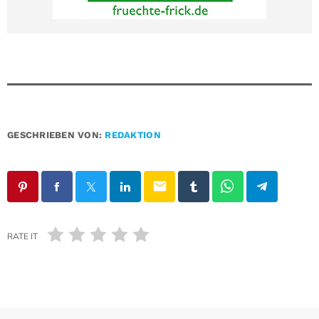
GESCHRIEBEN VON:
REDAKTION
email
RATE IT