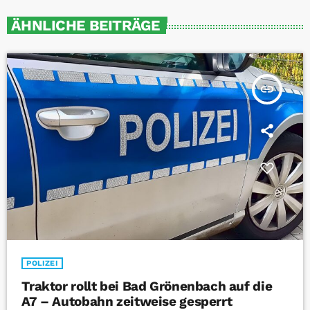
ÄHNLICHE BEITRÄGE
insert_link
POLIZEI
Traktor rollt bei Bad Grönenbach auf die
A7 – Autobahn zeitweise gesperrt