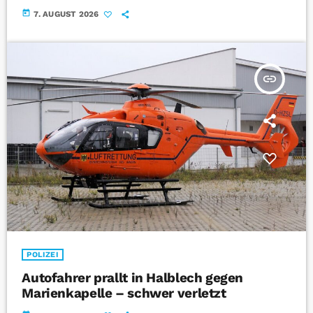
today
7. AUGUST 2026
insert_link
POLIZEI
Autofahrer prallt in Halblech gegen
Marienkapelle – schwer verletzt