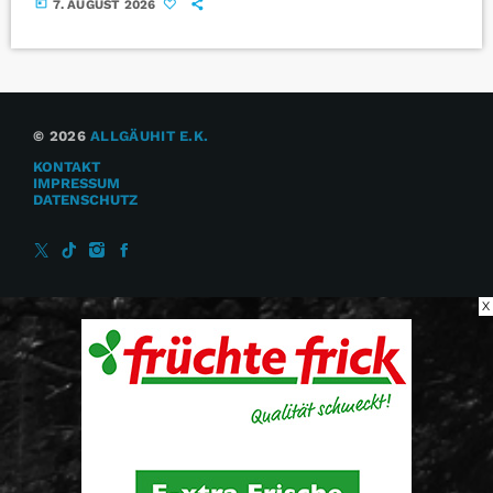
today
7. AUGUST 2026
© 2026
ALLGÄUHIT E.K.
KONTAKT
IMPRESSUM
DATENSCHUTZ
X