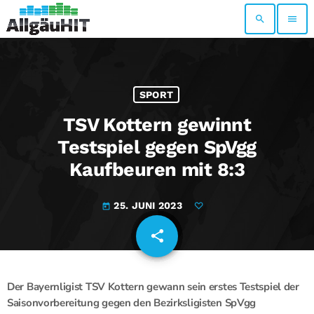
search
menu
SPORT
TSV Kottern gewinnt
Testspiel gegen SpVgg
Kaufbeuren mit 8:3
25. JUNI 2023
today
share
email
Der Bayernligist TSV Kottern gewann sein erstes Testspiel der
Saisonvorbereitung gegen den Bezirksligisten SpVgg