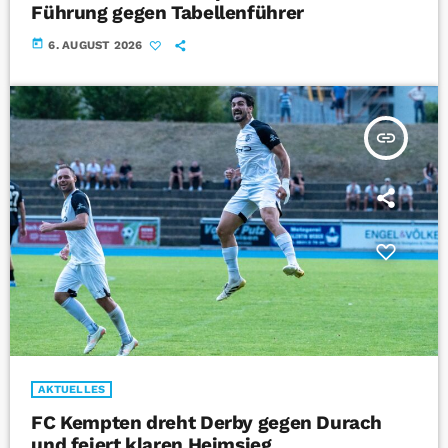
Führung gegen Tabellenführer
today
6. AUGUST 2026
insert_link
AKTUELLES
FC Kempten dreht Derby gegen Durach
und feiert klaren Heimsieg