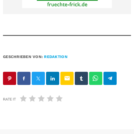
GESCHRIEBEN VON:
REDAKTION
email
RATE IT