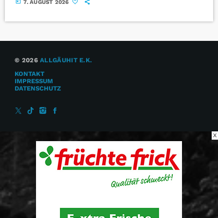
today
7. AUGUST 2026
© 2026
ALLGÄUHIT E.K.
KONTAKT
IMPRESSUM
DATENSCHUTZ
X