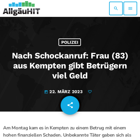
search
menu
POLIZEI
Nach Schockanruf: Frau (83)
aus Kempten gibt Betrügern
viel Geld
22. MÄRZ 2023
today
share
email
Am Montag kam es in Kempten zu einem Betrug mit einem
hohen finanziellen Schaden. Unbekannte Täter gaben sich als