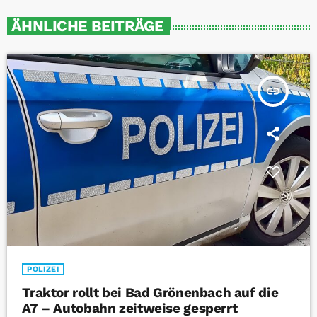
ÄHNLICHE BEITRÄGE
insert_link
POLIZEI
Traktor rollt bei Bad Grönenbach auf die
A7 – Autobahn zeitweise gesperrt