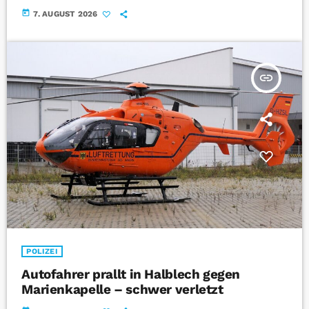
today
7. AUGUST 2026
insert_link
POLIZEI
Autofahrer prallt in Halblech gegen
Marienkapelle – schwer verletzt