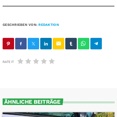
GESCHRIEBEN VON:
REDAKTION
email
RATE IT
ÄHNLICHE BEITRÄGE