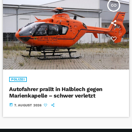
insert_link
POLIZEI
Autofahrer prallt in Halblech gegen
Marienkapelle – schwer verletzt
today
7. AUGUST 2026