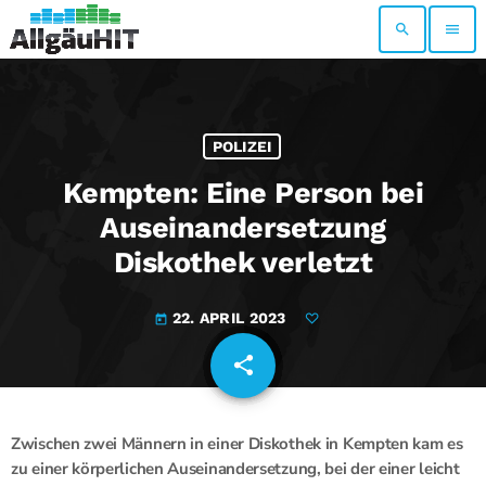
search
menu
POLIZEI
Kempten: Eine Person bei
Auseinandersetzung
Diskothek verletzt
22. APRIL 2023
today
share
email
Zwischen zwei Männern in einer Diskothek in Kempten kam es
zu einer körperlichen Auseinandersetzung, bei der einer leicht