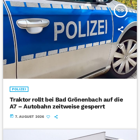
insert_link
POLIZEI
Traktor rollt bei Bad Grönenbach auf die
A7 – Autobahn zeitweise gesperrt
today
7. AUGUST 2026