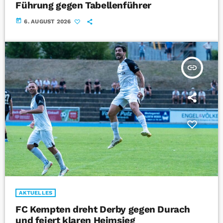
Führung gegen Tabellenführer
today
6. AUGUST 2026
insert_link
AKTUELLES
FC Kempten dreht Derby gegen Durach
und feiert klaren Heimsieg