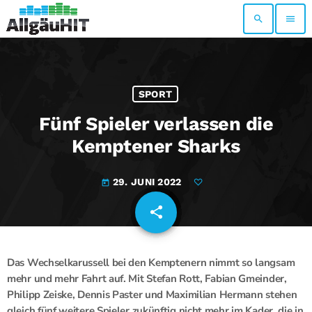
search
menu
SPORT
Fünf Spieler verlassen die
Kemptener Sharks
29. JUNI 2022
today
share
email
Das Wechselkarussell bei den Kemptenern nimmt so langsam
mehr und mehr Fahrt auf. Mit Stefan Rott, Fabian Gmeinder,
Philipp Zeiske, Dennis Paster und Maximilian Hermann stehen
gleich fünf weitere Spieler zukünftig nicht mehr im Kader, die in