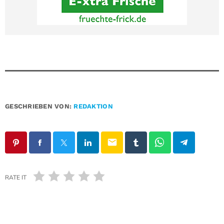
GESCHRIEBEN VON:
REDAKTION
email
RATE IT