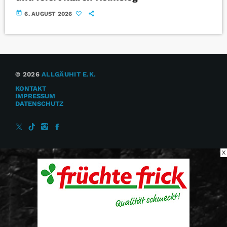
today
6. AUGUST 2026
© 2026
ALLGÄUHIT E.K.
KONTAKT
IMPRESSUM
DATENSCHUTZ
X