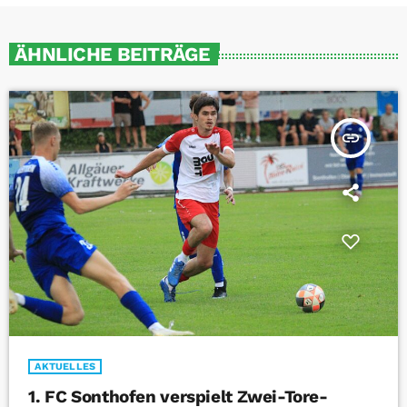
ÄHNLICHE BEITRÄGE
insert_link
AKTUELLES
1. FC Sonthofen verspielt Zwei-Tore-