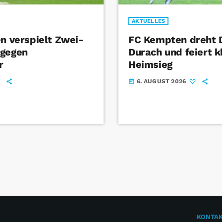
AKTUELLES
en verspielt Zwei-
FC Kempten dreht 
 gegen
Durach und feiert k
r
Heimsieg
6. AUGUST 2026
today
KONTA