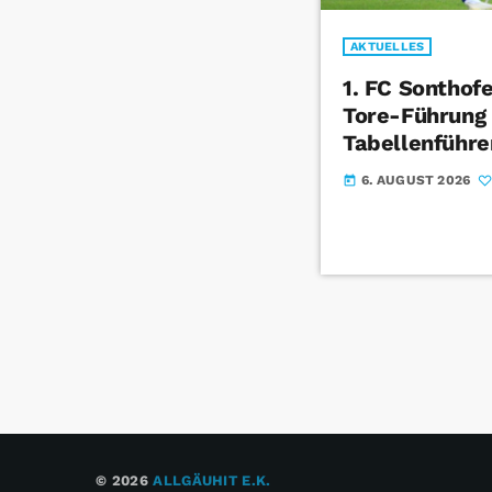
AKTUELLES
1. FC Sonthof
Tore-Führung
Tabellenführe
6. AUGUST 2026
today
© 2026
ALLGÄUHIT E.K.