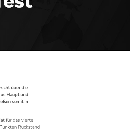
fest
rscht über die
aus Haupt und
ießen somit im
t für das vierte
 Punkten Rückstand