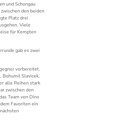
eren und Schongau
 zwischen den beiden
gte Platz drei
ausgehen. Viele
Reise für Kempten
orrunde gab es zwei
gegner vorbereitet.
, Bohumil Slavicek,
er alle Reihen stark
uar zwischen den
r das Team von Dino
 dem Favoriten ein
m nächsten