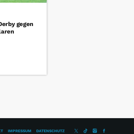
Derby gegen
laren
KT
IMPRESSUM
DATENSCHUTZ