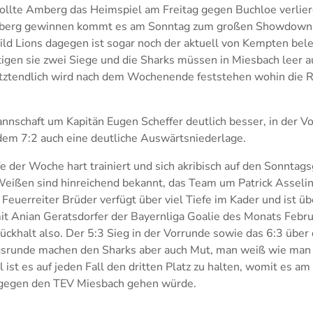
 Sollte Amberg das Heimspiel am Freitag gegen Buchloe verli
ßenberg gewinnen kommt es am Sonntag zum großen Showdown
ld Lions dagegen ist sogar noch der aktuell von Kempten bele
tigen sie zwei Siege und die Sharks müssen in Miesbach leer 
etztendlich wird nach dem Wochenende feststehen wohin die 
nnschaft um Kapitän Eugen Scheffer deutlich besser, in der V
dem 7:2 auch eine deutliche Auswärtsniederlage.
 der Woche hart trainiert und sich akribisch auf den Sonntags
Weißen sind hinreichend bekannt, das Team um Patrick Asselin
Feuerreiter Brüder verfügt über viel Tiefe im Kader und ist üb
mit Anian Geratsdorfer der Bayernliga Goalie des Monats Febr
Rückhalt also. Der 5:3 Sieg in der Vorrunde sowie das 6:3 übe
egsrunde machen den Sharks aber auch Mut, man weiß wie man
l ist es auf jeden Fall den dritten Platz zu halten, womit es a
gegen den TEV Miesbach gehen würde.