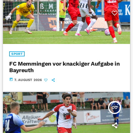
SPORT
FC Memmingen vor knackiger Aufgabe in
Bayreuth
today
7. AUGUST 2026
insert_link