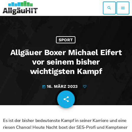
search
menu
SPORT
Allgäuer Boxer Michael Eifert
vor seinem bisher
wichtigsten Kampf
16. MÄRZ 2023
today
share
email
Es ist der bisher bedeutenste Kampf in seiner Karriere und eine
riesen Chance! Heute Nacht boxt der SES-Profi und Kemptener