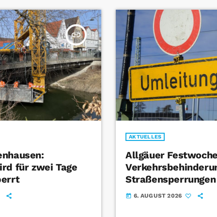
insert_link
AKTUELLES
enhausen:
Allgäuer Festwoche
rd für zwei Tage
Verkehrsbehinderu
errt
Straßensperrungen
6. AUGUST 2026
today