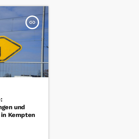
insert_link
:
ngen und
 in Kempten