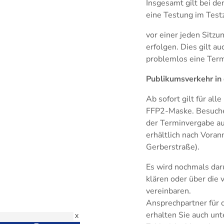
Insgesamt gilt bei de
eine Testung im Tes
vor einer jeden Sitz
erfolgen. Dies gilt a
problemlos eine Ter
Publikumsverkehr in
Ab sofort gilt für al
FFP2-Maske. Besucher
der Terminvergabe auß
erhältlich nach Vora
Gerberstraße).
Es wird nochmals dar
klären oder über die 
vereinbaren.
Ansprechpartner für 
erhalten Sie auch u
X