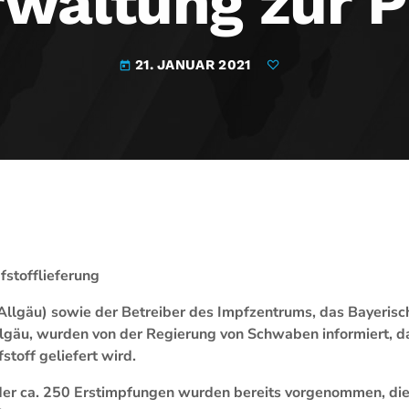
rwaltung zur 
21. JANUAR 2021
today
fstofflieferung
llgäu) sowie der Betreiber des Impfzentrums, das Bayerisc
lgäu, wurden von der Regierung von Schwaben informiert, d
toff geliefert wird.
der ca. 250 Erstimpfungen wurden bereits vorgenommen, di