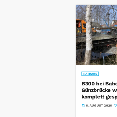
RATHAUS
B300 bei Bab
Günzbrücke wi
komplett gesp
6. AUGUST 2026
today