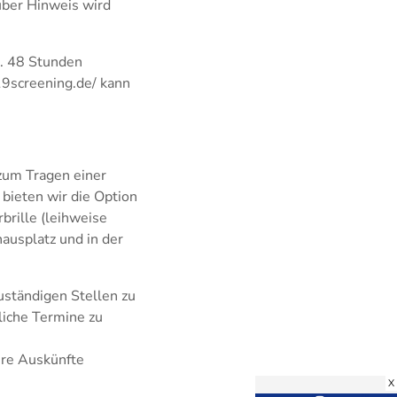
über Hinweis wird
x. 48 Stunden
v19screening.de/ kann
 zum Tragen einer
bieten wir die Option
brille (leihweise
ausplatz und in der
uständigen Stellen zu
liche Termine zu
ere Auskünfte
X