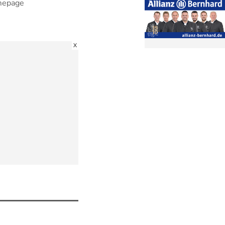
omepage
X