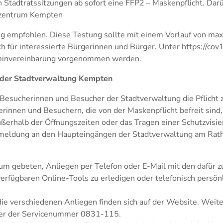
n Stadtratssitzungen ab sofort eine FFP2 – Maskenpflicht. Dar
tzentrum Kempten
ung empfohlen. Diese Testung sollte mit einem Vorlauf von ma
uch für interessierte Bürgerinnen und Bürger. Unter https://co
minvereinbarung vorgenommen werden.
 der Stadtverwaltung Kempten
le Besucherinnen und Besucher der Stadtverwaltung die Pflicht
innen und Besuchern, die von der Maskenpflicht befreit sind, 
erhalb der Öffnungszeiten oder das Tragen einer Schutzvisier
nmeldung an den Haupteingängen der Stadtverwaltung am Rath
um gebeten, Anliegen per Telefon oder E-Mail mit den dafür z
verfügbaren Online-Tools zu erledigen oder telefonisch persön
die verschiedenen Anliegen finden sich auf der Website. Weit
nter der Servicenummer 0831-115.