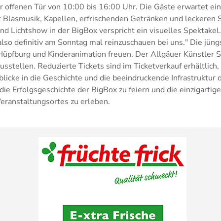
 offenen Tür von 10:00 bis 16:00 Uhr. Die Gäste erwartet ein
t Blasmusik, Kapellen, erfrischenden Getränken und leckeren 
nd Lichtshow in der BigBox verspricht ein visuelles Spektake
 also definitiv am Sonntag mal reinzuschauen bei uns." Die jün
 Hüpfburg und Kinderanimation freuen. Der Allgäuer Künstler 
stellen. Reduzierte Tickets sind im Ticketverkauf erhältlich,
licke in die Geschichte und die beeindruckende Infrastruktur 
 die Erfolgsgeschichte der BigBox zu feiern und die einzigarti
ranstaltungsortes zu erleben.