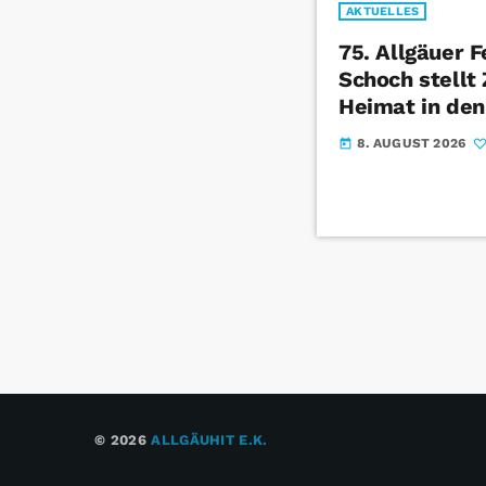
AKTUELLES
75. Allgäuer 
Schoch stell
Heimat in den
8. AUGUST 2026
today
© 2026
ALLGÄUHIT E.K.