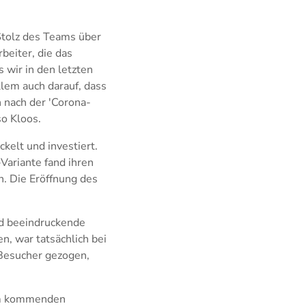
Stolz des Teams über
beiter, die das
 wir in den letzten
llem auch darauf, dass
h nach der 'Corona-
so Kloos.
kelt und investiert.
Variante fand ihren
n. Die Eröffnung des
nd beeindruckende
n, war tatsächlich bei
 Besucher gezogen,
 am kommenden