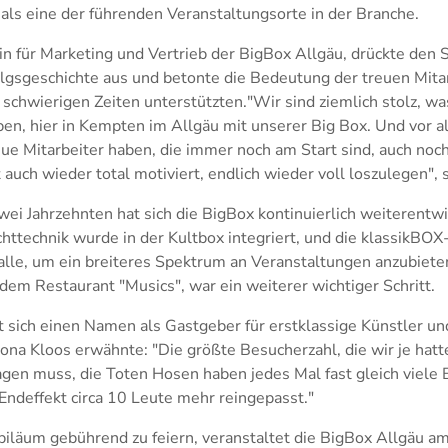
 als eine der führenden Veranstaltungsorte in der Branche.
in für Marketing und Vertrieb der BigBox Allgäu, drückte den 
olgsgeschichte aus und betonte die Bedeutung der treuen Mitar
chwierigen Zeiten unterstützten."Wir sind ziemlich stolz, was
ben, hier in Kempten im Allgäu mit unserer Big Box. Und vor a
reue Mitarbeiter haben, die immer noch am Start sind, auch noc
t auch wieder total motiviert, endlich wieder voll loszulegen", 
ei Jahrzehnten hat sich die BigBox kontinuierlich weiterentwic
ttechnik wurde in der Kultbox integriert, und die klassikBOX-
alle, um ein breiteres Spektrum an Veranstaltungen anzubiete
dem Restaurant "Musics", war ein weiterer wichtiger Schritt.
t sich einen Namen als Gastgeber für erstklassige Künstler u
a Kloos erwähnte: "Die größte Besucherzahl, die wir je hatte
gen muss, die Toten Hosen haben jedes Mal fast gleich viele
Endeffekt circa 10 Leute mehr reingepasst."
biläum gebührend zu feiern, veranstaltet die BigBox Allgäu