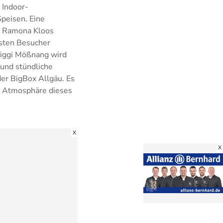
 Indoor-
Speisen. Eine
l. Ramona Kloos
gsten Besucher
Siggi Mößnang wird
 und stündliche
der BigBox Allgäu. Es
ge Atmosphäre dieses
X
X