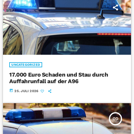
UNCATEGORIZED
17.000 Euro Schaden und Stau durch
Auffahrunfall auf der A96
today
25. JULI 2026
insert_link