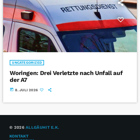
UNCATEGORIZED
Woringen: Drei Verletzte nach Unfall auf
der A7
today
8. JULI 2026
© 2026
ALLGÄUHIT E.K.
KONTAKT