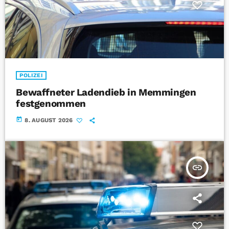
POLIZEI
Bewaffneter Ladendieb in Memmingen
festgenommen
today
8. AUGUST 2026
insert_link