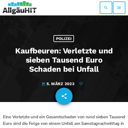
search
menu
POLIZEI
Kaufbeuren: Verletzte und
sieben Tausend Euro
Schaden bei Unfall
5. MÄRZ 2023
today
share
email
Eine Verletzte und ein Gesamtschaden von rund sieben Tausend
Euro sind die Folge von einem Unfall am Samstagnachmittag in