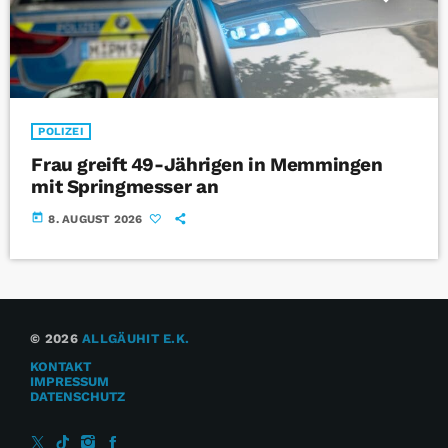
POLIZEI
Frau greift 49-Jährigen in Memmingen
mit Springmesser an
today
8. AUGUST 2026
© 2026
ALLGÄUHIT E.K.
KONTAKT
IMPRESSUM
DATENSCHUTZ