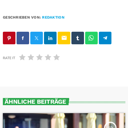
GESCHRIEBEN VON:
REDAKTION
email
RATE IT
ÄHNLICHE BEITRÄGE