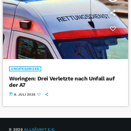
UNCATEGORIZED
Woringen: Drei Verletzte nach Unfall auf
der A7
today
8. JULI 2026
© 2026
ALLGÄUHIT E.K.