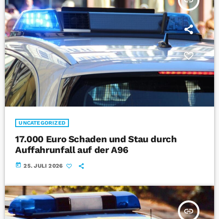
insert_link
UNCATEGORIZED
17.000 Euro Schaden und Stau durch
Auffahrunfall auf der A96
today
25. JULI 2026
insert_link