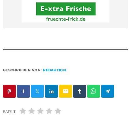
GESCHRIEBEN VON:
REDAKTION
email
RATE IT