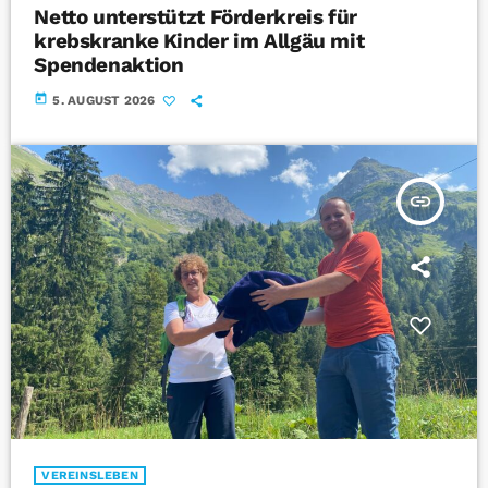
Netto unterstützt Förderkreis für
krebskranke Kinder im Allgäu mit
Spendenaktion
today
5. AUGUST 2026
insert_link
VEREINSLEBEN