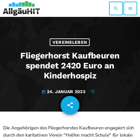
search
menu
VEREINSLEBEN
Fliegerhorst Kaufbeuren
spendet 2420 Euro an
Kinderhospiz
24. JANUAR 2023
today
share
email
Die Angehörigen des Fliegerhorstes Kaufbeuren engagiert sich
durch den karitativen Verein "Helfen macht Schule" für lokale