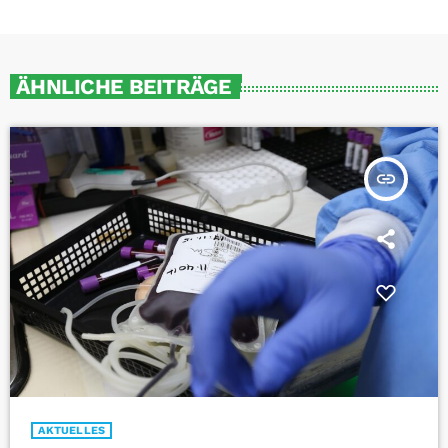
ÄHNLICHE BEITRÄGE
insert_link
AKTUELLES