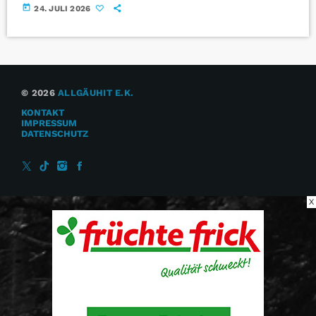
today
24. JULI 2026
© 2026
ALLGÄUHIT E.K.
KONTAKT
IMPRESSUM
DATENSCHUTZ
X