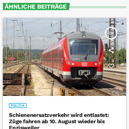
ÄHNLICHE BEITRÄGE
insert_link
POLITIK
Schienenersatzverkehr wird entlastet:
Züge fahren ab 10. August wieder bis
Enzisweiler