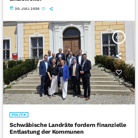
today
30. JULI 2026
insert_link
POLITIK
Schwäbische Landräte fordern finanzielle
Entlastung der Kommunen