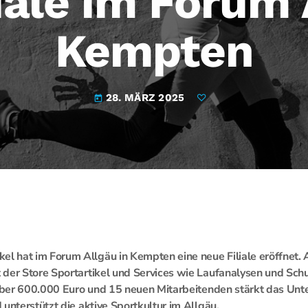
iale im Forum 
Kempten
28. MÄRZ 2025
today
 hat im Forum Allgäu in Kempten eine neue Filiale eröffnet. 
 der Store Sportartikel und Services wie Laufanalysen und Sch
 über 600.000 Euro und 15 neuen Mitarbeitenden stärkt das Un
unterstützt die aktive Sportkultur im Allgäu.