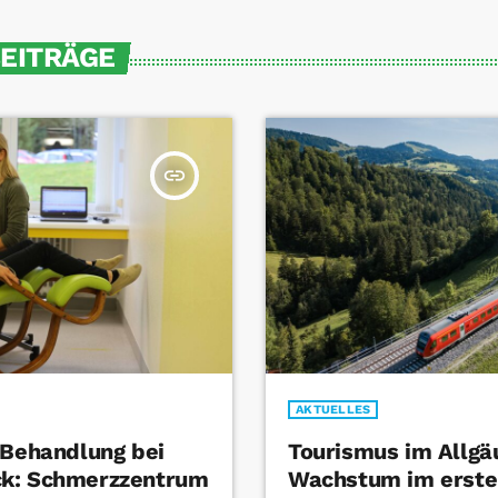
BEITRÄGE
insert_link
AKTUELLES
 Behandlung bei
Tourismus im Allgä
k: Schmerzzentrum
Wachstum im erste