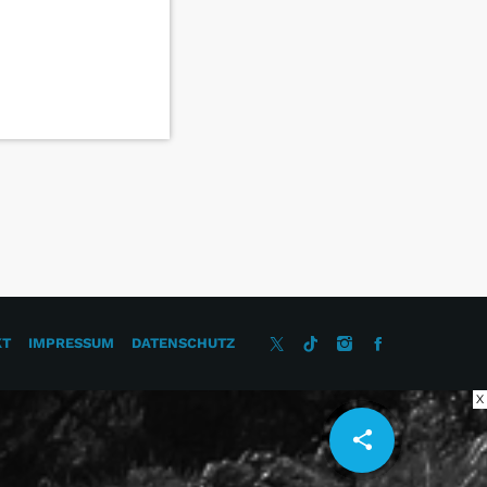
KT
IMPRESSUM
DATENSCHUTZ
X
share
email