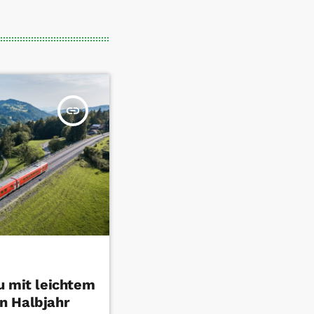
insert_link
u mit leichtem
n Halbjahr