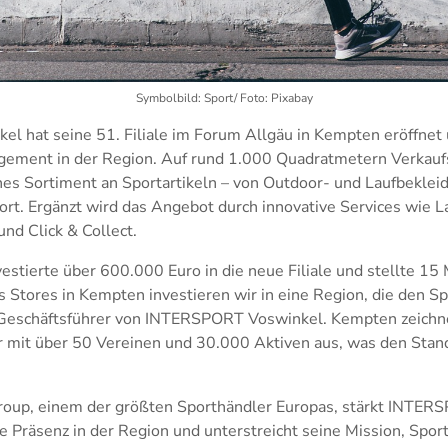
Symbolbild: Sport/ Foto: Pixabay
 hat seine 51. Filiale im Forum Allgäu in Kempten eröffnet 
agement in der Region. Auf rund 1.000 Quadratmetern Verkaufs
es Sortiment an Sportartikeln – von Outdoor- und Laufbekleid
rt. Ergänzt wird das Angebot durch innovative Services wie L
nd Click & Collect.
tierte über 600.000 Euro in die neue Filiale und stellte 15 
s Stores in Kempten investieren wir in eine Region, die den Sp
 Geschäftsführer von INTERSPORT Voswinkel. Kempten zeichne
r mit über 50 Vereinen und 30.000 Aktiven aus, was den Stan
 Group, einem der größten Sporthändler Europas, stärkt INTE
ne Präsenz in der Region und unterstreicht seine Mission, Spor