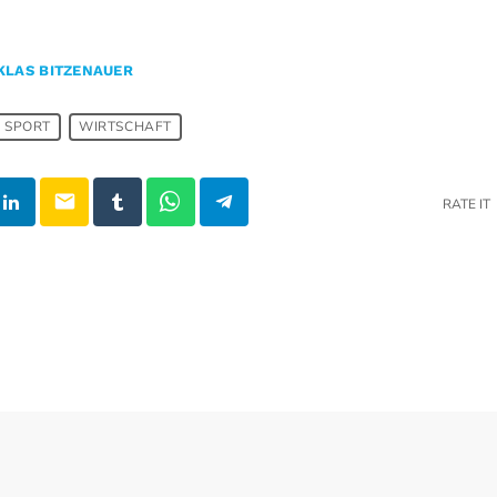
KLAS BITZENAUER
SPORT
WIRTSCHAFT
email
RATE IT