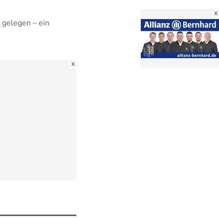
X
n gelegen – ein
X