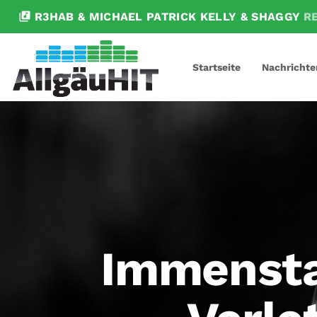
library_music
R3HAB & MICHAEL PATRICK KELLY & SHAGGY
R
Startseite
Nachrichte
Immensta