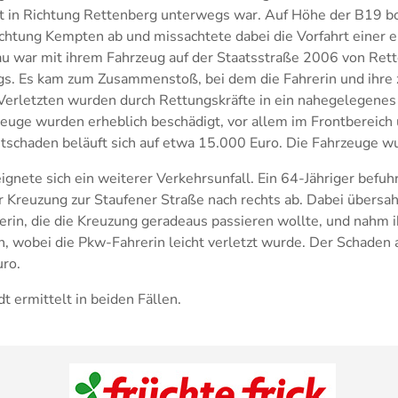
in Richtung Rettenberg unterwegs war. Auf Höhe der B19 bog
Richtung Kempten ab und missachtete dabei die Vorfahrt ein
au war mit ihrem Fahrzeug auf der Staatsstraße 2006 von Rett
. Es kam zum Zusammenstoß, bei dem die Fahrerin und ihre z
 Verletzten wurden durch Rettungskräfte in ein nahegelegene
zeuge wurden erheblich beschädigt, vor allem im Frontbereich
tschaden beläuft sich auf etwa 15.000 Euro. Die Fahrzeuge w
ignete sich ein weiterer Verkehrsunfall. Ein 64-Jähriger bef
 Kreuzung zur Staufener Straße nach rechts ab. Dabei übersah 
n, die die Kreuzung geradeaus passieren wollte, und nahm ih
en, wobei die Pkw-Fahrerin leicht verletzt wurde. Der Schaden
uro.
t ermittelt in beiden Fällen.