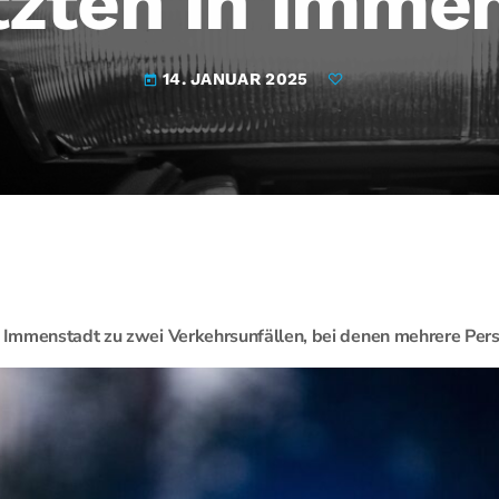
tzten in Imme
14. JANUAR 2025
today
Immenstadt zu zwei Verkehrsunfällen, bei denen mehrere Pers