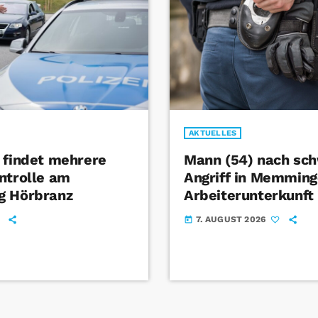
AKTUELLES
 findet mehrere
Mann (54) nach sc
ntrolle am
Angriff in Memming
g Hörbranz
Arbeiterunterkunft 
7. AUGUST 2026
today