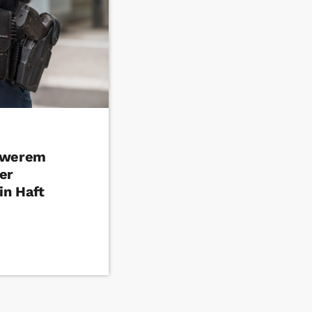
hwerem
er
in Haft