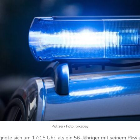
Polizei / Foto: pixabay
ignete sich um 17:15 Uhr, als ein 56-Jähriger mit seinem Pkw 