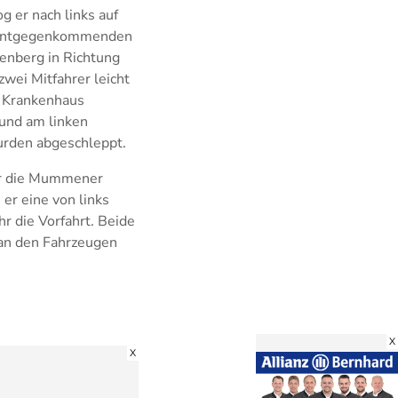
 er nach links auf
er entgegenkommenden
enberg in Richtung
wei Mitfahrer leicht
s Krankenhaus
 und am linken
urden abgeschleppt.
uhr die Mummener
er eine von links
r die Vorfahrt. Beide
 an den Fahrzeugen
X
X