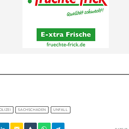
OLIZEI
SACHSCHADEN
UNFALL
email