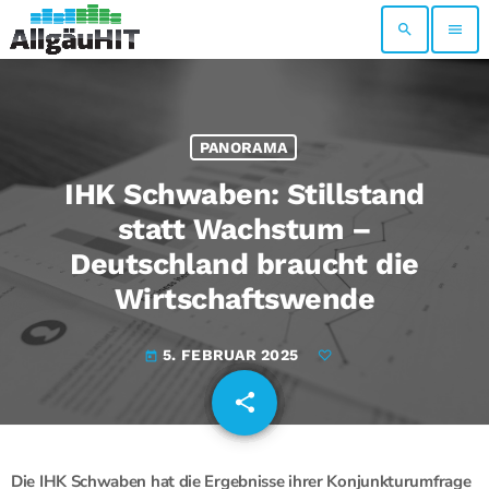
search
menu
PANORAMA
IHK Schwaben: Stillstand
statt Wachstum –
Deutschland braucht die
Wirtschaftswende
5. FEBRUAR 2025
today
share
email
Die IHK Schwaben hat die Ergebnisse ihrer Konjunkturumfrage