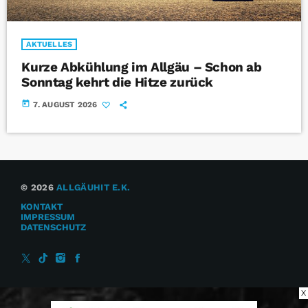
AKTUELLES
Kurze Abkühlung im Allgäu – Schon ab
Sonntag kehrt die Hitze zurück
today
7. AUGUST 2026
© 2026
ALLGÄUHIT E.K.
KONTAKT
IMPRESSUM
DATENSCHUTZ
X