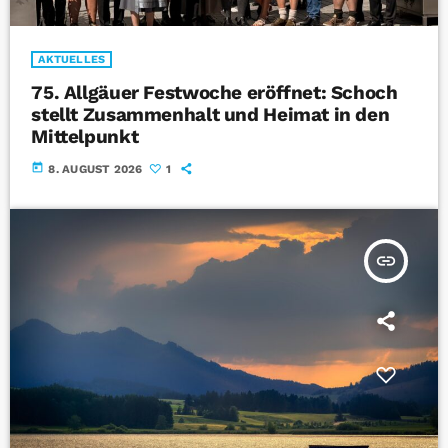
AKTUELLES
75. Allgäuer Festwoche eröffnet: Schoch
stellt Zusammenhalt und Heimat in den
Mittelpunkt
today
8. AUGUST 2026
1
insert_link