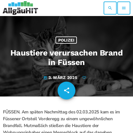
search
menu
POLIZEI
Haustiere verursachen Brand
in Füssen
3. MÄRZ 2025
today
share
email
FÜSSEN. Am späten Nachmittag des 02.03.2025 kam es im
Füssener Ortsteil Vorderegg zu einem ungewöhnlichen
Brandfall. Mutmaßlich stießen die Haustiere der
Wohnungsinhaber einen Messerblock auf das daneben