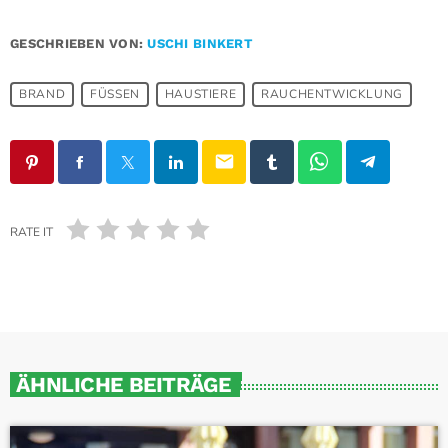
GESCHRIEBEN VON:
USCHI BINKERT
BRAND
FÜSSEN
HAUSTIERE
RAUCHENTWICKLUNG
email
RATE IT
ÄHNLICHE BEITRÄGE