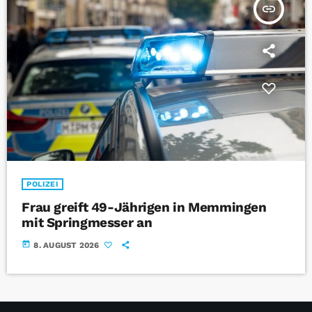
insert_link
POLIZEI
Frau greift 49-Jährigen in Memmingen
mit Springmesser an
today
8. AUGUST 2026