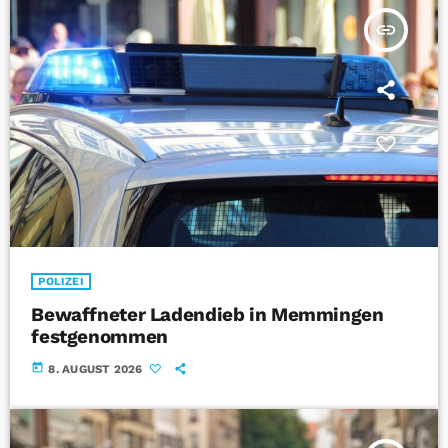
insert_link
POLIZEI
Bewaffneter Ladendieb in Memmingen
festgenommen
today
8. AUGUST 2026