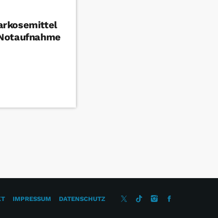
rkosemittel
 Notaufnahme
KT
IMPRESSUM
DATENSCHUTZ