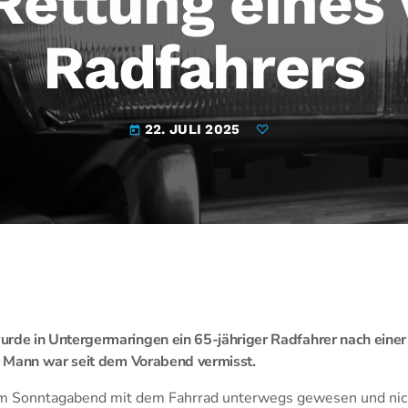
Rettung eines
Radfahrers
22. JULI 2025
today
e in Untergermaringen ein 65-jähriger Radfahrer nach eine
 Mann war seit dem Vorabend vermisst.
am Sonntagabend mit dem Fahrrad unterwegs gewesen und nich