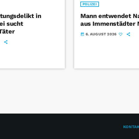
POLIZEI
tungsdelikt in
Mann entwendet Na
ei sucht
aus Immenstädter
Täter
6. AUGUST 2026
today
KONTA