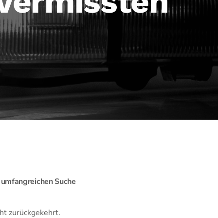
 vermissten
r umfangreichen Suche
t zurückgekehrt.