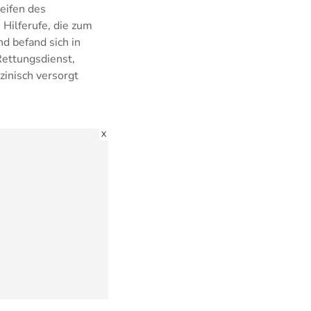
reifen des
 Hilferufe, die zum
nd befand sich in
Rettungsdienst,
inisch versorgt
X