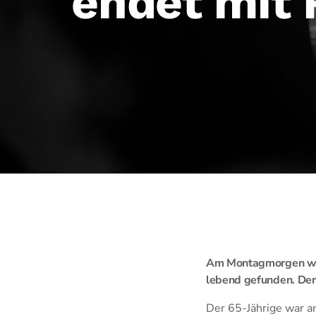
endet mit 
Am Montagmorgen wurd
lebend gefunden. Der
Der 65-Jährige war 