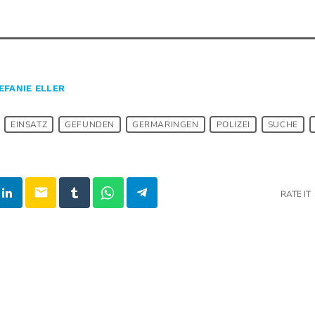
EFANIE ELLER
EINSATZ
GEFUNDEN
GERMARINGEN
POLIZEI
SUCHE
email
RATE IT