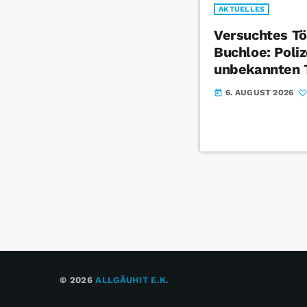
AKTUELLES
Versuchtes Tö
Buchloe: Poliz
unbekannten 
6. AUGUST 2026
today
© 2026
ALLGÄUHIT E.K.