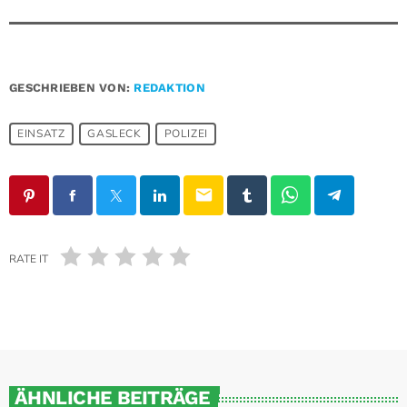
GESCHRIEBEN VON:
REDAKTION
EINSATZ
GASLECK
POLIZEI
email
RATE IT
ÄHNLICHE BEITRÄGE