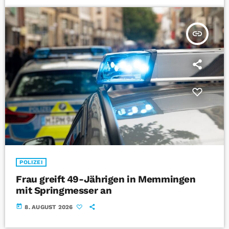
insert_link
POLIZEI
Frau greift 49-Jährigen in Memmingen
mit Springmesser an
today
8. AUGUST 2026