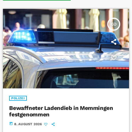
insert_link
POLIZEI
Bewaffneter Ladendieb in Memmingen
festgenommen
today
8. AUGUST 2026