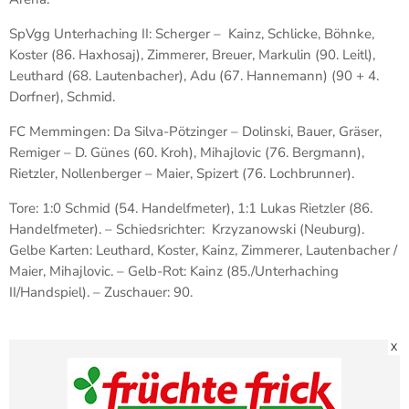
SpVgg Unterhaching II: Scherger – Kainz, Schlicke, Böhnke,
Koster (86. Haxhosaj), Zimmerer, Breuer, Markulin (90. Leitl),
Leuthard (68. Lautenbacher), Adu (67. Hannemann) (90 + 4.
Dorfner), Schmid.
FC Memmingen: Da Silva-Pötzinger – Dolinski, Bauer, Gräser,
Remiger – D. Günes (60. Kroh), Mihajlovic (76. Bergmann),
Rietzler, Nollenberger – Maier, Spizert (76. Lochbrunner).
Tore: 1:0 Schmid (54. Handelfmeter), 1:1 Lukas Rietzler (86.
Handelfmeter). – Schiedsrichter: Krzyzanowski (Neuburg).
Gelbe Karten: Leuthard, Koster, Kainz, Zimmerer, Lautenbacher /
Maier, Mihajlovic. – Gelb-Rot: Kainz (85./Unterhaching
II/Handspiel). – Zuschauer: 90.
X