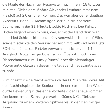
die Flaute der Hachinger Reservisten nach ihren 418 torlosen
Minuten. Gleich darauf hätte Alexander Leuthard mit einem
Freistoß auf 2:0 erhöhen können. Das war aber der endgültige
Weckruf für den FC Memmingen, der nun die Kontrolle
übernahm. In der 85. Minute blockte Hachings Leo Kainz am
Boden liegend einen Schuss, weil er mit der Hand dran war,
entschied Schiesrichter Jonas Krzyzanowski nicht nur auf Elfer,
sondern schickte den Verursacher auch mit Gelb-Rot vom Platz.
FCM-Kapitän Lukas Rietzler verwandelte sicher zum 1:1
Ausgleich. Nollenberger boten sich in Überzahl noch zwei
Riesenchancen zum „Lucky Punch“, aber die Memminger
Power entwickelte an diesem Freitagabend insgesamt etwas
zu spät.
Zumindest für eine Nacht setzte sich der FCM an die Spitze. Mit
den Nachholspielen der Konkurrenz in der kommenden Woche
dürfte Bewegung in das enge Vorderfeld der Tabelle kommen.
Am kommenden Samstag erwarten Günes & Co. Türkspor
Augsburg zu einem weiteren Spitzenspiel in der Memminger
Arena.