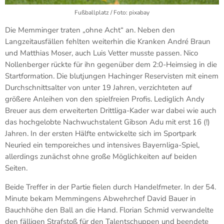
Fußballplatz / Foto: pixabay
Die Memminger traten „ohne Acht“ an. Neben den
Langzeitausfällen fehlten weiterhin die Kranken André Braun
und Matthias Moser, auch Luis Vetter musste passen. Nico
Nollenberger rückte für ihn gegenüber dem 2:0-Heimsieg in die
Startformation. Die blutjungen Hachinger Reservisten mit einem
Durchschnittsalter von unter 19 Jahren, verzichteten auf
größere Anleihen von den spielfreien Profis. Lediglich Andy
Breuer aus dem erweiterten Drittliga-Kader war dabei wie auch
das hochgelobte Nachwuchstalent Gibson Adu mit erst 16 (!)
Jahren. In der ersten Hälfte entwickelte sich im Sportpark
Neuried ein temporeiches und intensives Bayernliga-Spiel,
allerdings zunächst ohne große Möglichkeiten auf beiden
Seiten.
Beide Treffer in der Partie fielen durch Handelfmeter. In der 54.
Minute bekam Memmingens Abwehrchef David Bauer in
Bauchhöhe den Ball an die Hand. Florian Schmid verwandelte
den fälligen Strafstoß für den Talentschuppen und beendete