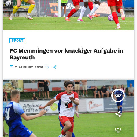
SPORT
FC Memmingen vor knackiger Aufgabe in
Bayreuth
today
7. AUGUST 2026
insert_link