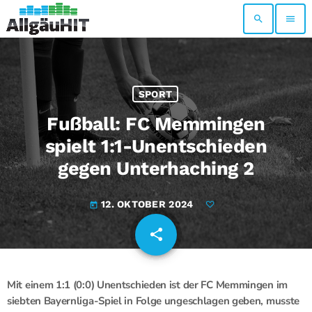
search
menu
SPORT
Fußball: FC Memmingen
spielt 1:1-Unentschieden
gegen Unterhaching 2
12. OKTOBER 2024
today
share
email
Mit einem 1:1 (0:0) Unentschieden ist der FC Memmingen im
siebten Bayernliga-Spiel in Folge ungeschlagen geben, musste