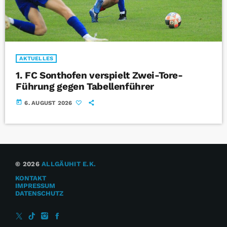
AKTUELLES
1. FC Sonthofen verspielt Zwei-Tore-
Führung gegen Tabellenführer
today
6. AUGUST 2026
© 2026
ALLGÄUHIT E.K.
KONTAKT
IMPRESSUM
DATENSCHUTZ