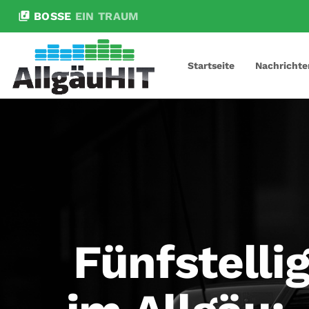
library_music
BOSSE
EIN TRAUM
Startseite
Nachrichte
Fünfstell