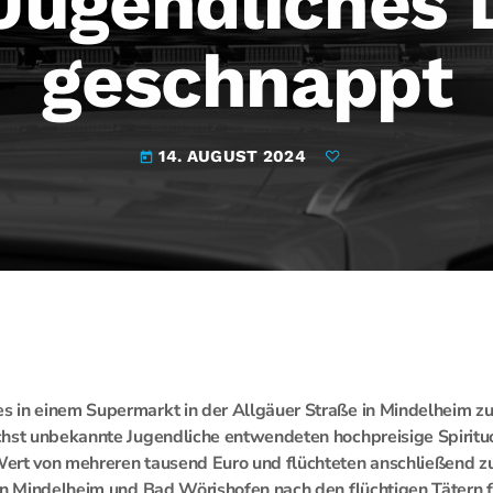
 Jugendliches
geschnappt
14. AUGUST 2024
today
 in einem Supermarkt in der Allgäuer Straße in Mindelheim zu
chst unbekannte Jugendliche entwendeten hochpreisige Spirit
ert von mehreren tausend Euro und flüchteten anschließend 
en Mindelheim und Bad Wörishofen nach den flüchtigen Tätern f