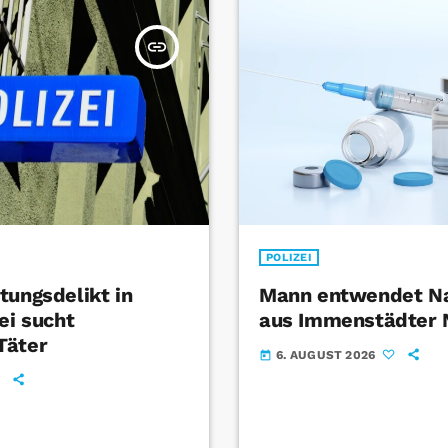
insert_link
POLIZEI
tungsdelikt in
Mann entwendet Na
ei sucht
aus Immenstädter
Täter
6. AUGUST 2026
today