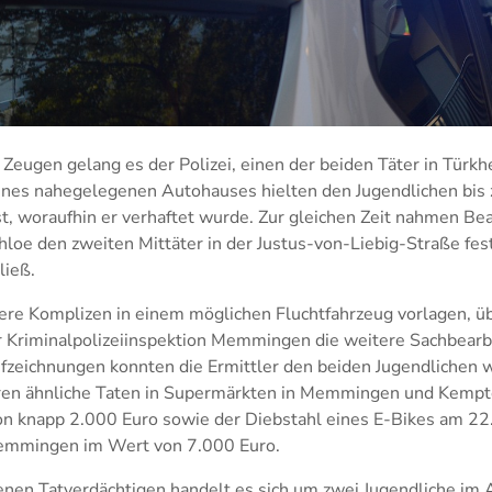
 Zeugen gelang es der Polizei, einen der beiden Täter in Türkhe
eines nahegelegenen Autohauses hielten den Jugendlichen bis 
st, woraufhin er verhaftet wurde. Zur gleichen Zeit nahmen Be
hloe den zweiten Mittäter in der Justus-von-Liebig-Straße fest
ließ.
ere Komplizen in einem möglichen Fluchtfahrzeug vorlagen, 
 Kriminalpolizeiinspektion Memmingen die weitere Sachbearb
fzeichnungen konnten die Ermittler den beiden Jugendlichen 
ren ähnliche Taten in Supermärkten in Memmingen und Kemp
n knapp 2.000 Euro sowie der Diebstahl eines E-Bikes am 2
Memmingen im Wert von 7.000 Euro.
en Tatverdächtigen handelt es sich um zwei Jugendliche im 