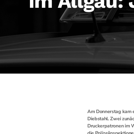
im Allgäu:
Am Donnerstag kam es
Diebstahl. Zwei zunä
Druckerpatronen im W
die Polizeiinspektion