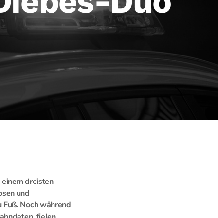
 Diebes-Duo
 einem dreisten
uosen und
zu Fuß. Noch während
ahndeten, fielen