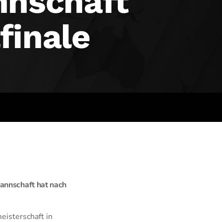
nnschaft
finale
mannschaft hat nach
isterschaft in