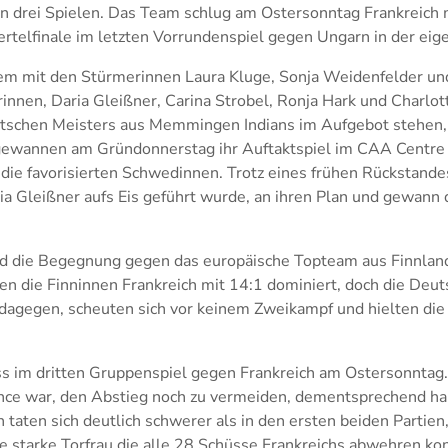
on drei Spielen. Das Team schlug am Ostersonntag Frankreich 
ertelfinale im letzten Vorrundenspiel gegen Ungarn in der ei
m mit den Stürmerinnen Laura Kluge, Sonja Weidenfelder un
innen, Daria Gleißner, Carina Strobel, Ronja Hark und Charlot
tschen Meisters aus Memmingen Indians im Aufgebot stehen, 
e gewannen am Gründonnerstag ihr Auftaktspiel im CAA Centr
die favorisierten Schwedinnen. Trotz eines frühen Rückstandes
ia Gleißner aufs Eis geführt wurde, an ihren Plan und gewann 
nd die Begegnung gegen das europäische Topteam aus Finnla
en die Finninnen Frankreich mit 14:1 dominiert, doch die Deut
 dagegen, scheuten sich vor keinem Zweikampf und hielten die 
ss im dritten Gruppenspiel gegen Frankreich am Ostersonntag.
ance war, den Abstieg noch zu vermeiden, dementsprechend hab
taten sich deutlich schwerer als in den ersten beiden Partien,
ne starke Torfrau die alle 28 Schüsse Frankreichs abwehren k