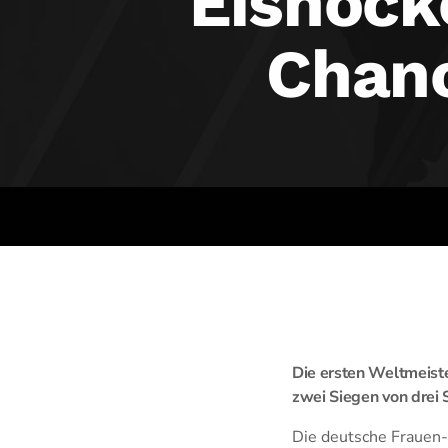
Eishock
Chanc
Die ersten Weltmeiste
zwei Siegen von drei 
Die deutsche Frauen-