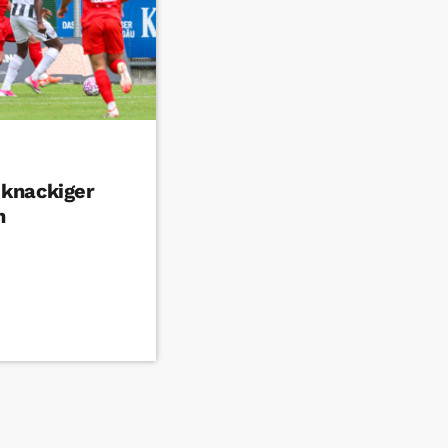
knackiger
h