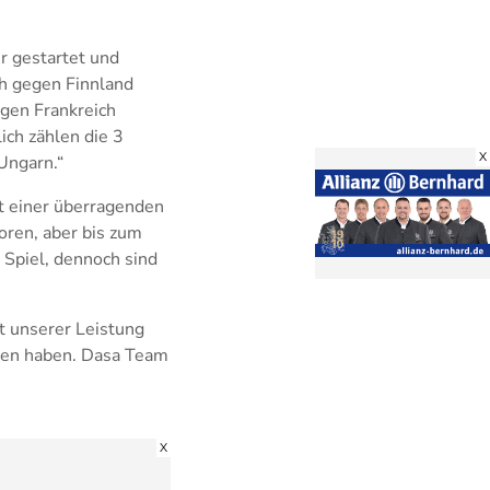
r gestartet und
ch gegen Finnland
gen Frankreich
ich zählen die 3
X
Ungarn.“
it einer überragenden
ren, aber bis zum
 Spiel, dennoch sind
it unserer Leistung
mmen haben. Dasa Team
X