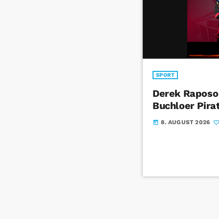
SPORT
Derek Raposo
Buchloer Pira
8. AUGUST 2026
today