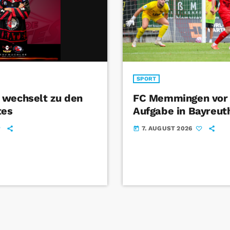
SPORT
 wechselt zu den
FC Memmingen vor 
tes
Aufgabe in Bayreut
7. AUGUST 2026
today