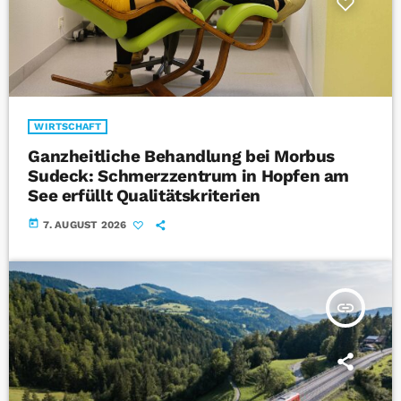
WIRTSCHAFT
Ganzheitliche Behandlung bei Morbus
Sudeck: Schmerzzentrum in Hopfen am
See erfüllt Qualitätskriterien
today
7. AUGUST 2026
insert_link