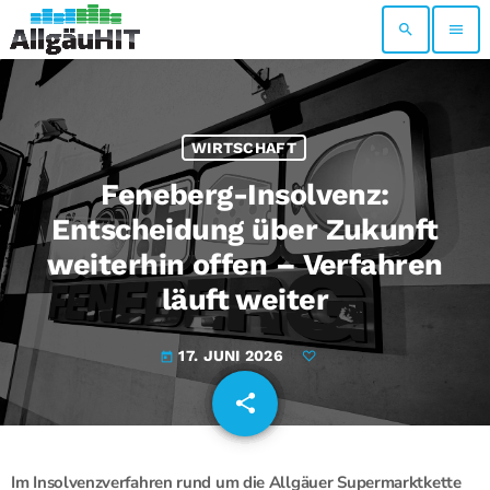
search
menu
WIRTSCHAFT
Feneberg-Insolvenz:
Entscheidung über Zukunft
weiterhin offen – Verfahren
läuft weiter
17. JUNI 2026
today
share
email
Im Insolvenzverfahren rund um die Allgäuer Supermarktkette