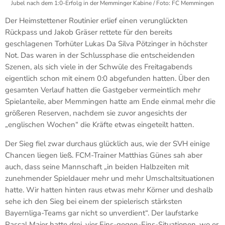
Jubel nach dem 1:0-Erfolg in der Memminger Kabine / Foto: FC Memmingen
Der Heimstettener Routinier erlief einen verunglückten
Rückpass und Jakob Gräser rettete für den bereits
geschlagenen Torhüter Lukas Da Silva Pötzinger in höchster
Not. Das waren in der Schlussphase die entscheidenden
Szenen, als sich viele in der Schwüle des Freitagabends
eigentlich schon mit einem 0:0 abgefunden hatten. Über den
gesamten Verlauf hatten die Gastgeber vermeintlich mehr
Spielanteile, aber Memmingen hatte am Ende einmal mehr die
größeren Reserven, nachdem sie zuvor angesichts der
„englischen Wochen“ die Kräfte etwas eingeteilt hatten.
Der Sieg fiel zwar durchaus glücklich aus, wie der SVH einige
Chancen liegen ließ. FCM-Trainer Matthias Günes sah aber
auch, dass seine Mannschaft „in beiden Halbzeiten mit
zunehmender Spieldauer mehr und mehr Umschaltsituationen
hatte. Wir hatten hinten raus etwas mehr Körner und deshalb
sehe ich den Sieg bei einem der spielerisch stärksten
Bayernliga-Teams gar nicht so unverdient“. Der laufstarke
Pascal Maier hatte drei, vier Eins-gegen-Eins-Situationen, wo er