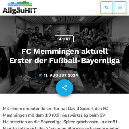
search
menu
SPORT
FC Memmingen aktuell
Erster der Fußball-Bayernliga
11. AUGUST 2024
today
share
email
Mit einem erneuten Joker-Tor hat David Spizert den FC
Memmingen mit dem 1:0 (0:0) Auswärtssieg beim SV
Heimstetten an die Bayernliga-Spitze geschossen. In der 81.
Minute setzte sich der 21-jährige Stürmernach einem weiten