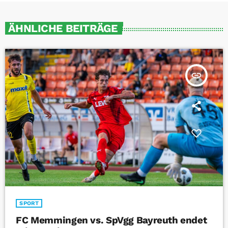
ÄHNLICHE BEITRÄGE
insert_link
SPORT
FC Memmingen vs. SpVgg Bayreuth endet