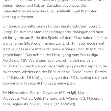
seinem Gegenpart Fabian Cavadias davonzog. Der
Heimstettener musste das Duell schließlich mit Krämpfen
vorzeitig aufgeben.
Ein Sonderlob hatte Günes für den Siegtorschützen Spizert
übrig: „Er ist momentan der Leidtragende, dahingehend dass
ich ihn gerne am Ende des Spiels auf dem Platz haben möchte,
weil er enge Situationen für uns zieht, ich ihm aber noch nicht
zutraue, dass er die Intensität und die Wege über 90 Minuten
gehen kann“. Das nehme der Neuzugang vom Bezirksliga-
Aufsteiger TSV Wertingen aber an, „ohne sich nur einen
Millimeter zu beschweren“. Jedenfalls ging das Konzept auf, der
Joker stach wieder und der FCM ist dank „Spize“ spitze. Bereits
am Mittwoch (19 Uhr) gilt es gegen den FC Ismaning die frisch
gewonnene Tabellenführung zu behaupten.
SV Heimstetten: Rasic – Cavadias (66. Heigl), Manole,
Woudstra, Micheli, Celik (73. Lindner), Werner (73. Mauerer),
Kehl, Riglewski, Müller, Ezeala (87. H-Wold).