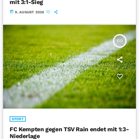
mit 3:1-Sieg
today
9. AUGUST 2026
insert_link
SPORT
FC Kempten gegen TSV Rain endet mit 1:3-
Niederlage