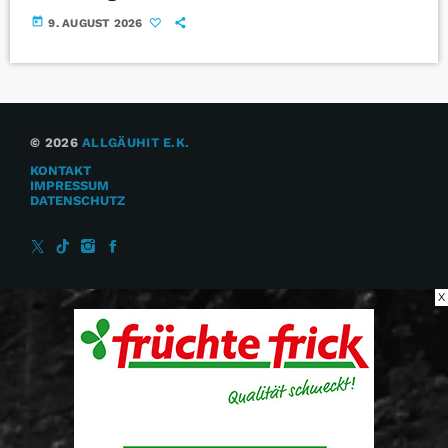
today
9. AUGUST 2026
© 2026
ALLGÄUHIT E.K.
KONTAKT
IMPRESSUM
DATENSCHUTZ
X