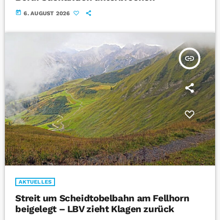
today
6. AUGUST 2026
insert_link
AKTUELLES
Streit um Scheidtobelbahn am Fellhorn
beigelegt – LBV zieht Klagen zurück