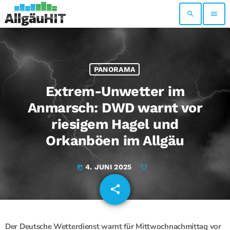
search
menu
PANORAMA
Extrem-Unwetter im
Anmarsch: DWD warnt vor
riesigem Hagel und
Orkanböen im Allgäu
4. JUNI 2025
today
share
email
Der Deutsche Wetterdienst warnt für Mittwochnachmittag vor