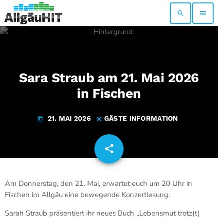
search
menu
Sara Straub am 21. Mai 2026
in Fischen
21. MAI 2026
GÄSTE INFORMATION
today
my_location
share
email
Am Donnerstag, den 21. Mai, erwartet euch um 20 Uhr in
Fischen im Allgäu eine bewegende Konzertlesung:
Sarah Straub präsentiert ihr neues Buch „Lebensmut trotz(t)