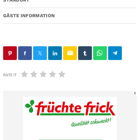
GÄSTE INFORMATION
email
RATE IT
X