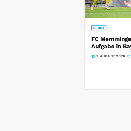
SPORT
FC Memmingen
Aufgabe in Ba
7. AUGUST 2026
today