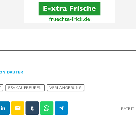
ON DAUTER
Y
ESVKAUFBEUREN
VERLÄNGERUNG
email
RATE IT