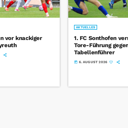
AKTUELLES
 vor knackiger
1. FC Sonthofen ver
yreuth
Tore-Führung gege
Tabellenführer
6. AUGUST 2026
today