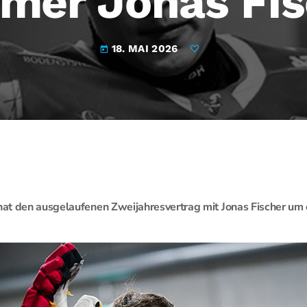
mer Jonas Fi
18. MAI 2026
today
t den ausgelaufenen Zweijahresvertrag mit Jonas Fischer um e