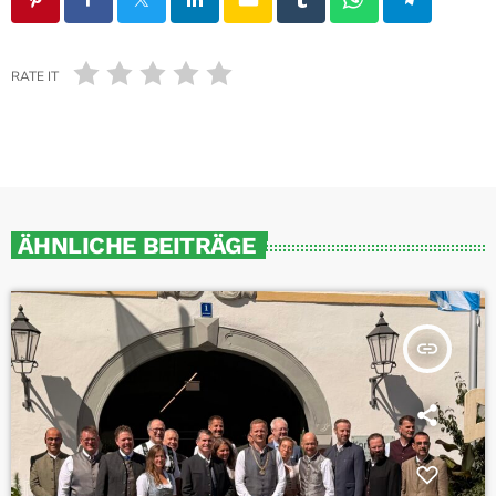
RATE IT
ÄHNLICHE BEITRÄGE
insert_link