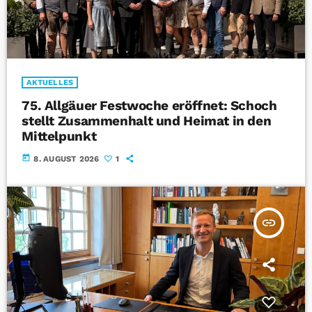
AKTUELLES
75. Allgäuer Festwoche eröffnet: Schoch
stellt Zusammenhalt und Heimat in den
Mittelpunkt
today
8. AUGUST 2026
1
insert_link