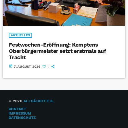
AKTUELLES
Festwochen-Eröffnung: Kemptens
Oberbürgermeister setzt erstmals auf
Tracht
today
7. AUGUST 2026
1
© 2026
ALLGÄUHIT E.K.
KONTAKT
IMPRESSUM
DATENSCHUTZ