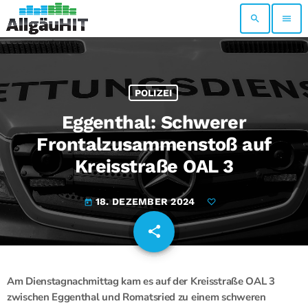
search
menu
POLIZEI
Eggenthal: Schwerer
Frontalzusammenstoß auf
Kreisstraße OAL 3
18. DEZEMBER 2024
today
share
email
Am Dienstagnachmittag kam es auf der Kreisstraße OAL 3
zwischen Eggenthal und Romatsried zu einem schweren