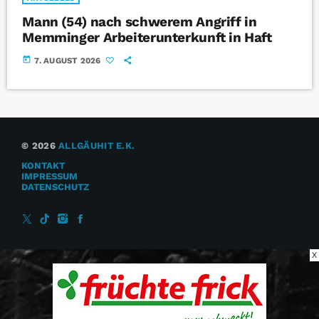
Mann (54) nach schwerem Angriff in
Memminger Arbeiterunterkunft in Haft
today
7. AUGUST 2026
© 2026
ALLGÄUHIT E.K.
KONTAKT
IMPRESSUM
DATENSCHUTZ
X