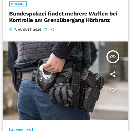
POLIZEI
Bundespolizei findet mehrere Waffen bei
Kontrolle am Grenzübergang Hörbranz
today
7. AUGUST 2026
insert_link
AKTUELLES