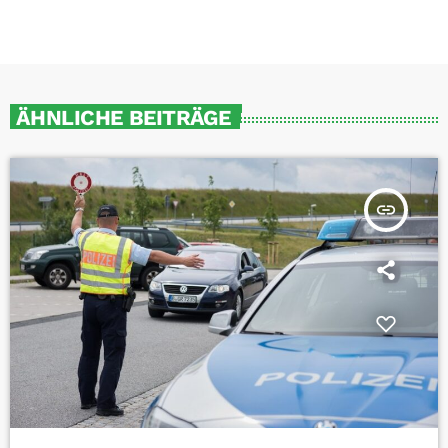
ÄHNLICHE BEITRÄGE
insert_link