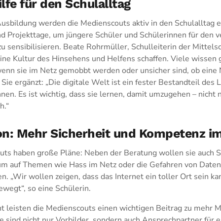
lfe für den Schulalltag
usbildung werden die Medienscouts aktiv in den Schulalltag 
 Projekttage, um jüngere Schüler und Schülerinnen für den 
sensibilisieren. Beate Rohrmüller, Schulleiterin der Mittels
ine Kultur des Hinsehens und Helfens schaffen. Viele wissen ga
n sie im Netz gemobbt werden oder unsicher sind, ob eine Na
 Sie ergänzt: „Die digitale Welt ist ein fester Bestandteil des
nen. Es ist wichtig, dass sie lernen, damit umzugehen – nicht 
h.“
on: Mehr Sicherheit und Kompetenz i
ts haben große Pläne: Neben der Beratung wollen sie auch S
um auf Themen wie Hass im Netz oder die Gefahren von Date
. „Wir wollen zeigen, dass das Internet ein toller Ort sein k
ewegt“, so eine Schülerin.
 leisten die Medienscouts einen wichtigen Beitrag zu mehr
ie sind nicht nur Vorbilder, sondern auch Ansprechpartner für e