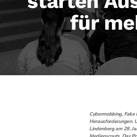
starten Au
für me
Cybermobbing, Fake Ne
Herausforderungen. U
Lindenberg am 28. Jan
Medienscouts. Das Pro