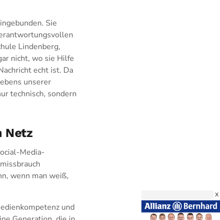
eingebunden. Sie
verantwortungsvollen
chule Lindenberg,
r nicht, wo sie Hilfe
chricht echt ist. Da
 Lebens unserer
nur technisch, sondern
m Netz
ocial-Media-
nmissbrauch
ann, wenn man weiß,
X
 Medienkompetenz und
ine Generation, die in