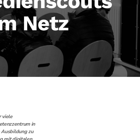
edienscouts
im Netz
 viele
etenzzentrum in
e Ausbildung zu
 mit digitalen