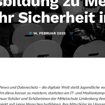
sbildung zu M
hr Sicherheit 
14. FEBRUAR 2025
today
ws und Datenschutz – die digitale Welt stellt Jugendliche vor
m diese besser zu meistern, starteten am IT- und Medienkomp
uar Schüler und Schülerinnen der Mittelschule Lindenberg ihr
jekt soll junge Menschen befähigen, ihre Mitschüler im Umgang