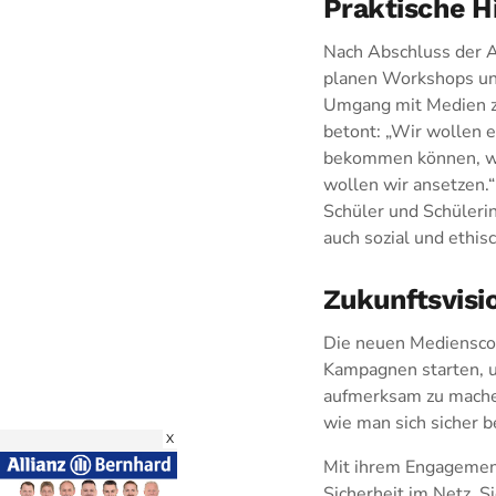
Praktische Hi
Nach Abschluss der A
planen Workshops und
Umgang mit Medien zu 
betont: „Wir wollen e
bekommen können, wen
wollen wir ansetzen.“
Schüler und Schülerin
auch sozial und ethisc
Zukunftsvisi
Die neuen Medienscou
Kampagnen starten, 
aufmerksam zu machen
wie man sich sicher b
X
Mit ihrem Engagement
Sicherheit im Netz. S