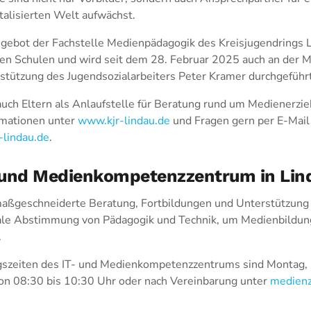
talisierten Welt aufwächst.
ngebot der Fachstelle Medienpädagogik des Kreisjugendrings Li
den Schulen und wird seit dem 28. Februar 2025 auch an der M
stützung des Jugendsozialarbeiters Peter Kramer durchgeführt
auch Eltern als Anlaufstelle für Beratung rund um Medienerzi
rmationen unter
www.kjr-lindau.de
und Fragen gern per E-Mail
-lindau.de
.
- und Medienkompetenzzentrum in Lin
aßgeschneiderte Beratung, Fortbildungen und Unterstützung d
ale Abstimmung von Pädagogik und Technik, um Medienbildung
.
gszeiten des IT- und Medienkompetenzzentrums sind Montag,
on 08:30 bis 10:30 Uhr oder nach Vereinbarung unter
medienz