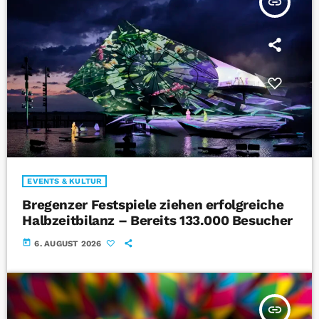
insert_link
EVENTS & KULTUR
Bregenzer Festspiele ziehen erfolgreiche
Halbzeitbilanz – Bereits 133.000 Besucher
today
6. AUGUST 2026
insert_link