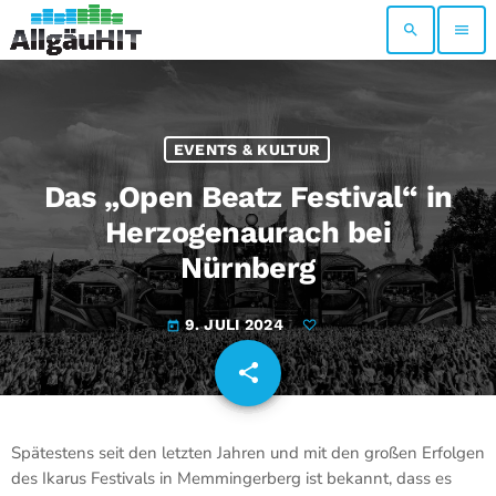
search
menu
EVENTS & KULTUR
Das „Open Beatz Festival“ in
Herzogenaurach bei
Nürnberg
9. JULI 2024
today
share
email
Spätestens seit den letzten Jahren und mit den großen Erfolgen
des Ikarus Festivals in Memmingerberg ist bekannt, dass es