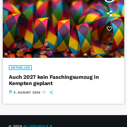
AKTUELLES
Auch 2027 kein Faschingsumzug in
Kempten geplant
today
5. AUGUST 2026
© 2026
ALLGÄUHIT E.K.