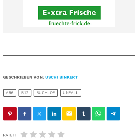
GESCHRIEBEN VON:
USCHI BINKERT
A96
B12
BUCHLOE
UNFALL
email
RATE IT