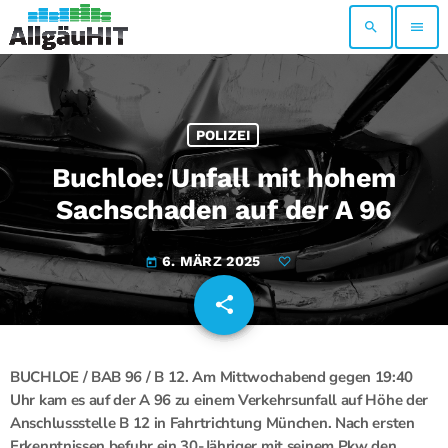
search
menu
POLIZEI
Buchloe: Unfall mit hohem
Sachschaden auf der A 96
6. MÄRZ 2025
today
share
email
BUCHLOE / BAB 96 / B 12. Am Mittwochabend gegen 19:40
Uhr kam es auf der A 96 zu einem Verkehrsunfall auf Höhe der
Anschlussstelle B 12 in Fahrtrichtung München. Nach ersten
Erkenntnissen befuhr ein 30-Jähriger mit seinem Pkw den