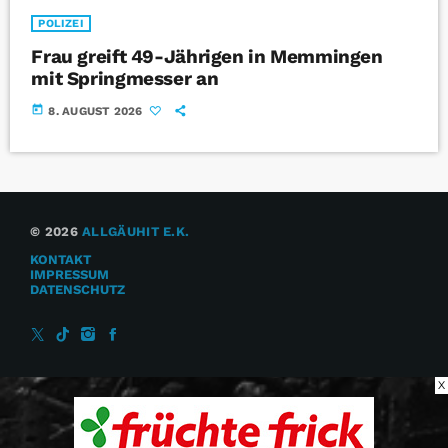
POLIZEI
Frau greift 49-Jährigen in Memmingen
mit Springmesser an
today
8. AUGUST 2026
© 2026
ALLGÄUHIT E.K.
KONTAKT
IMPRESSUM
DATENSCHUTZ
X