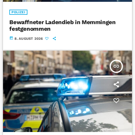
POLIZEI
Bewaffneter Ladendieb in Memmingen
festgenommen
today
8. AUGUST 2026
insert_link