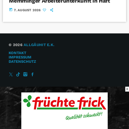
Memminger Arbeiterunterkunft in Haft
today
7. AUGUST 2026
© 2026
ALLGÄUHIT E.K.
KONTAKT
IMPRESSUM
DATENSCHUTZ
X