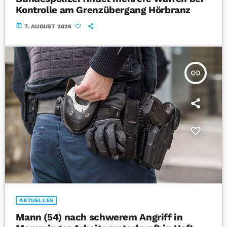
Kontrolle am Grenzübergang Hörbranz
today
7. AUGUST 2026
insert_link
AKTUELLES
Mann (54) nach schwerem Angriff in