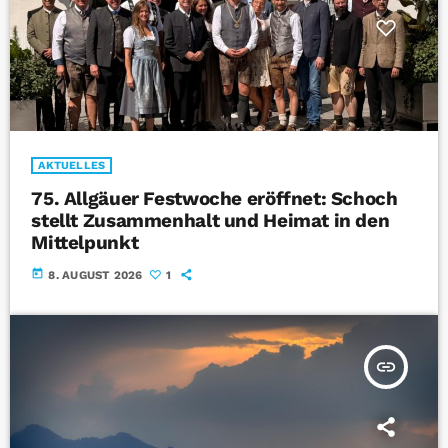
AKTUELLES
75. Allgäuer Festwoche eröffnet: Schoch
stellt Zusammenhalt und Heimat in den
Mittelpunkt
today
8. AUGUST 2026
1
insert_link