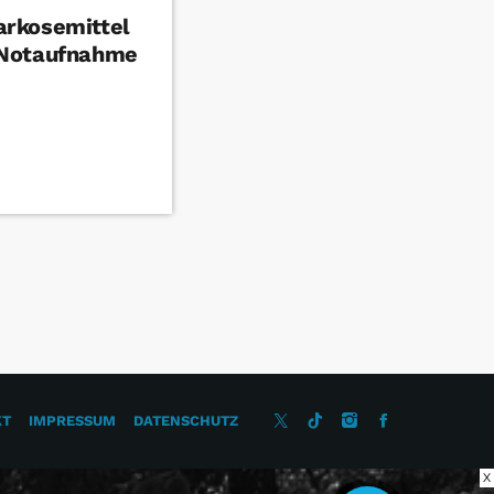
rkosemittel
 Notaufnahme
KT
IMPRESSUM
DATENSCHUTZ
X