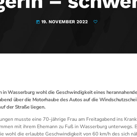
erin – schwer
19. NOVEMBER 2022
today
n in Wasserburg wohl die Geschwindigkeit eines herannahende
abend über die Motorhaube des Autos auf die Windschutzsche
uf der Straße liegen.
ungen musste eine 70-jährige Frau am Freitagabend ins Krank
ammen mit ihrem Ehemann zu Fuß in Wasserburg unterwegs. 
sie wohl die erlaubte Geschwindigkeit von 60 km/h des sich n