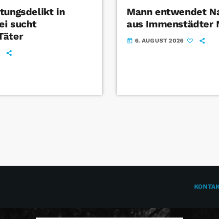
tungsdelikt in
Mann entwendet Na
ei sucht
aus Immenstädter
Täter
6. AUGUST 2026
today
KONTA