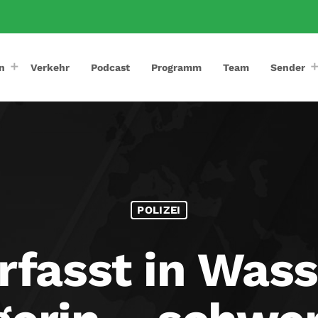
n
Verkehr
Podcast
Programm
Team
Sender
POLIZEI
rfasst in Was